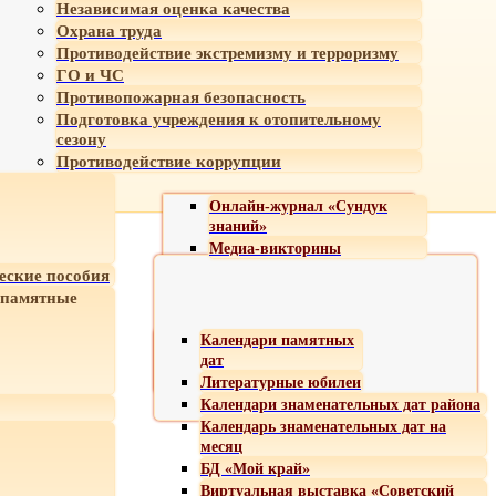
Независимая оценка качества
Охрана труда
Противодействие экстремизму и терроризму
ГО и ЧС
Противопожарная безопасность
Подготовка учреждения к отопительному
сезону
Противодействие коррупции
Онлайн-журнал «Сундук
знаний»
Медиа-викторины
еские пособия
 памятные
Календари памятных
дат
Литературные юбилеи
Календари знаменательных дат района
Календарь знаменательных дат на
месяц
БД «Мой край»
Виртуальная выставка «Советский