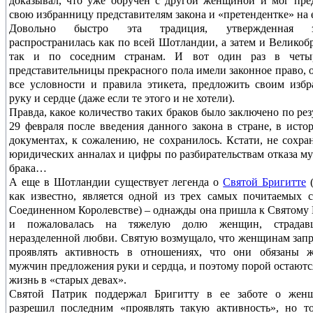
доказывал, что уже обручен с другой женщиной и мог пре
свою избранницу представителям закона и «претендентке» на е
Довольно быстро эта традиция, утвержденная за
распространилась как по всей Шотландии, а затем и Великоб
так и по соседним странам. И вот один раз в четы
представительницы прекрасного пола имели законное право, 
все условности и правила этикета, предложить своим изб
руку и сердце (даже если те этого и не хотели).
Правда, какое количество таких браков было заключено по рез
29 февраля после введения данного закона в стране, в исто
документах, к сожалению, не сохранилось. Кстати, не сохра
юридических анналах и цифры по разбирательствам отказа м
брака…
А еще в Шотландии существует легенда о
Святой Бригитте
(
как известно, является одной из трех самых почитаемых 
Соединенном Королевстве) – однажды она пришла к Святому
и пожаловалась на тяжелую долю женщин, страда
неразделенной любви. Святую возмущало, что женщинам зап
проявлять активность в отношениях, что они обязаны ж
мужчин предложения руки и сердца, и поэтому порой остаютс
жизнь в «старых девах».
Святой Патрик поддержал Бригитту в ее заботе о жен
разрешил последним «проявлять такую активность», но т