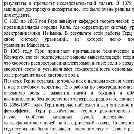
результаты и проявляет исследовательский талант. В 1879
защищает докторскую диссертацию, что было очень редким 
для студента.
С 1883 по 1885 год Герц заведует кафедрой теоретической 
провинциальном городке Киле, где корректирует систему у
электродинамики Неймана. В результате этой работы Герц
свою систему уравнений, из которой легко полу
уравнение Максвелла.
В 1885 году Герц принимает приглашение технической 
Карлсруэ, где он подтверждает выводы максвелловской теори
что скорость распространения электромагнитных волн в возду
скорости света и устанавливает тождественность основных
электромагнитных и световых волн.
Память о Герце осталась не только как о великом эксперимента
и как о глубоком теоретике. Его работы по электродинамике
огромную роль в развитии науки и техники и обу
возникновение беспроволочного телеграфа, радио и телевиден
В 1886-1887 годах Герц впервые наблюдал и дал описание 
фотоэффекта. Герц разрабатывал теорию резонаторного к
изучал свойства катодных лучей, исследовал в
ультрафиолетовых лучей на электрический разряд. Последни
года его жизни были посвящены эксперименту с газовым ра