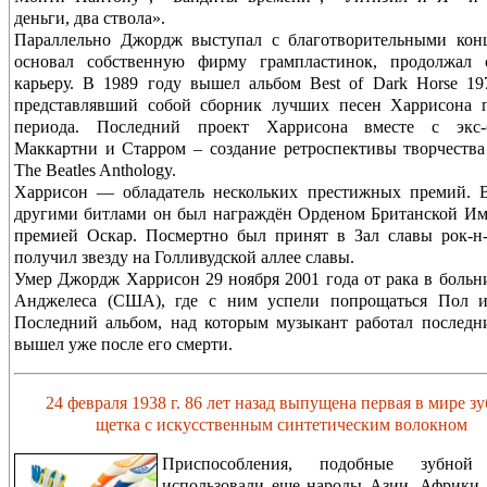
деньги, два ствола».
Параллельно Джордж выступал с благотворительными конц
основал собственную фирму грампластинок, продолжал 
карьеру. В 1989 году вышел альбом Best of Dark Horse 19
представлявший собой сборник лучших песен Харрисона п
периода. Последний проект Харрисона вместе с экс-
Маккартни и Старром – создание ретроспективы творчеств
The Beatles Anthology.
Харрисон — обладатель нескольких престижных премий. В
другими битлами он был награждён Орденом Британской И
премией Оскар. Посмертно был принят в Зал славы рок-н
получил звезду на Голливудской аллее славы.
Умер Джордж Харрисон 29 ноября 2001 года от рака в больн
Анджелеса (США), где с ним успели попрощаться Пол и
Последний альбом, над которым музыкант работал последн
вышел уже после его смерти.
24 февраля 1938 г. 86 лет назад выпущена первая в мире зу
щетка с искусственным синтетическим волокном
Приспособления, подобные зубной
использовали еще народы Азии, Африки