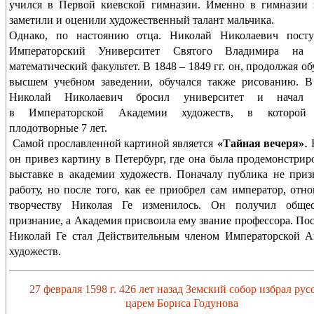
учился в Первой киевской гимназии. Именно в гимназии 
заметили и оценили художественный талант мальчика.
Однако, по настоянию отца. Николай Николаевич пос
Императорский Университет Святого Владимира на 
математический факультет. В 1848 – 1849 гг. он, продолжая об
высшем учебном заведении, обучался также рисованию. В
Николай Николаевич бросил университет и начал 
в Императорской Академии художеств, в которой
плодотворные 7 лет.
.
Самой прославленной картиной является
«Тайная вечеря»
он привез картину в Петербург, где она была продемонстрир
выставке в академии художеств. Поначалу публика не приз
работу, но после того, как ее приобрел сам император, отн
творчеству Николая Ге изменилось. Он получил общес
признание, а Академия присвоила ему звание профессора. Пос
Николай Ге стал Действительным членом Императорской А
художеств.
27 февраля 1598 г. 426 лет назад Земский собор избрал рус
царем Бориса Годунова