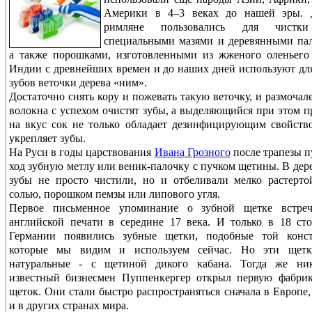
Америки в 4–3 веках до нашей эры. 
римляне пользовались для чистки
специальными мазями и деревянными па
а также порошками, изготовленными из жженого оленьего
Индии с древнейших времен и до наших дней используют дл
зубов веточки дерева «ним».
Достаточно снять кору и пожевать такую веточку, и размочал
волокна с успехом очистят зубы, а выделяющийся при этом 
на вкус сок не только обладает дезинфицирующим свойств
укрепляет зубы.
На Руси в годы царствования
Ивана Грозного
после трапезы п
ход зубную метлу или веник-палочку с пучком щетины. В дер
зубы не просто чистили, но и отбеливали мелко растерто
солью, порошком пемзы или липового угля.
Первое письменное упоминание о зубной щетке встреч
английской печати в середине 17 века. И только в 18 ст
Германии появились зубные щетки, подобные той конст
которые мы видим и используем сейчас. Но эти щет
натуральные - с щетиной дикого кабана. Тогда же ни
известный бизнесмен Пуппенкергер открыл первую фабрик
щеток. Они стали быстро распространяться сначала в Европе,
и в других странах мира.