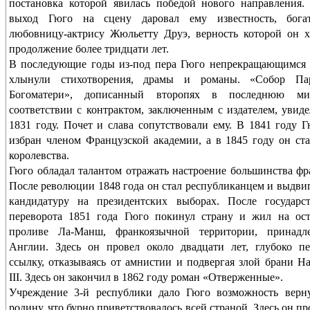
постановка которой явилась победой нового направления
выход Гюго на сцену даровал ему известность, бога
любовницу-актрису Жюльетту Друэ, верность которой он 
продолжение более тридцати лет.
В последующие годы из-под пера Гюго непрекращающимся 
хлынули стихотворения, драмы и романы. «Собор Па
Богоматери», дописанный второпях в последнюю м
соответствии с контрактом, заключенным с издателем, увиде
1831 году. Почет и слава сопутствовали ему. В 1841 году 
избран членом Французской академии, а в 1845 году он ст
королевства.
Гюго обладал талантом отражать настроение большинства фр
После революции 1848 года он стал республиканцем и выдви
кандидатуру на президентских выборах. После государст
переворота 1851 года Гюго покинул страну и жил на ост
проливе Ла-Манш, франкоязычной территории, принадл
Англии. Здесь он провел около двадцати лет, глубоко п
ссылку, отказываясь от амнистии и подвергая злой брани Н
III. Здесь он закончил в 1862 году роман «Отверженные».
Учреждение 3-й республики дало Гюго возможность верну
родину, что бурно приветствовалось всей страной. Здесь он п