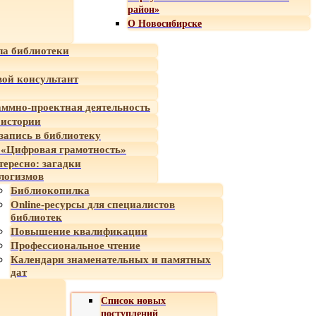
район»
О Новосибирске
а библиотеки
ой консультант
ммно-проектная деятельность
 истории
-запись в библиотеку
«Цифровая грамотность»
тересно: загадки
логизмов
Библиокопилка
Online-ресурсы для специалистов
библиотек
Повышение квалификации
Профессиональное чтение
Календари знаменательных и памятных
дат
Список новых
поступлений