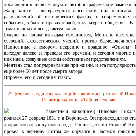
добавления к первым двум и автобиографические заметки п
Жанр книги – литературно-философский, она написана 
размышлений об исторических фактах, о современных п
событиях, о быте и нравах людей, о культуре в обществе... В 
темах вечных и всегда актуальных.
Будучи по своим взглядам гуманистом, Монтень выступал
суеверий, схоластических учений, против бесчеловечности
Написанные с юмором, искренне и правдиво, «Опыты» 
выходят далеко за пределы его времени, и сегодня многие н
них идеи, созвучные своим собственным представлениям.
Монтень стал популярным еще при жизни, и эта популярность
еще более 50 лет после смерти автора.
Впрочем, его и сегодня читают...
27 февраля - родился выдающийся живописец Николай Нико
Ге, автор картины
«Тайная вечеря»
Известный живописец Николай Никола
родился 27 февраля 1831 г. в Воронеже. Он происходил из ст
дворянского французского рода. Раннее детство Николай Ни
провел в деревне. Потом он обучался в частном пансион