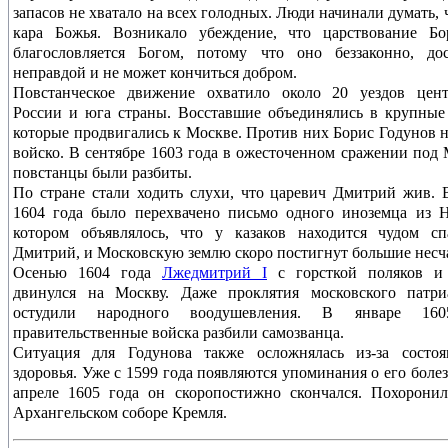
запасов не хватало на всех голодных. Люди начинали думать, ч
кара Божья. Возникало убеждение, что царствование Бо
благословляется Богом, потому что оно беззаконно, дос
неправдой и не может кончиться добром.
Повстанческое движение охватило около 20 уездов цент
России и юга страны. Восставшие объединялись в крупные
которые продвигались к Москве. Против них Борис Годунов 
войско. В сентябре 1603 года в ожесточенном сражении под
повстанцы были разбиты.
По стране стали ходить слухи, что царевич Дмитрий жив. 
1604 года было перехвачено письмо одного иноземца из 
котором объявлялось, что у казаков находится чудом сп
Дмитрий, и Московскую землю скоро постигнут большие несча
Осенью 1604 года
Лжедмитрий I
с горсткой поляков и 
двинулся на Москву. Даже проклятия московского патри
остудили народного воодушевления. В январе 16
правительственные войска разбили самозванца.
Ситуация для Годунова также осложнялась из-за состоя
здоровья. Уже с 1599 года появляются упоминания о его болез
апреле 1605 года он скоропостижно скончался. Похорони
Архангельском соборе Кремля.