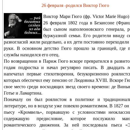
26 февраля -родился Виктор Гюго
Виктор Мари Гюго (фр. Victor Marie Hugo)
26 февраля 1802 года в Безансоне (Фран
был сыном наполеоновского генерала, 
буржуазной семьи. Его родители ввиду 
разногласий жили раздельно, а их дети постоянно переходили 
руки. В основном детство Гюго прошло за границей, где 
службы находился его отец.
По возвращении в Париж Гюго вскоре превратился в развито
годам подростка и начал регулярно писать. В двадцать 
напечатал первые стихотворения, безукоризненно роялист
которых обеспечил ему пенсию от Людовика XVIII. Вскоре Гю
свое место среди восходящих звезд своего времени: де Виньи
Готье и Ламартина.
Поначалу он был роялистом в политике и традиционал
литературе, но в воздухе уже повеяло романтизмом. В 1827 он
пьесу «Кромвель», порвавшую с условностями неокласси
содержащую предисловие, которое послужило ман
романтического движения. За ней последовала пьеса «Э