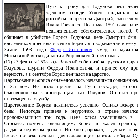
Путь к трону для Годунова был неле
удельном городе Угличе подрастал на
российского престола Дмитрий, сын седь
Ивана Грозного. Но в мае 1591 года цар
невыясненных обстоятельствах погиб. 
обвиняет в убийстве Бориса Годунова, ведь Дмитрий был
наследником престола и мешал Борису в продвижении к нему.
Зимой 1598 года
Федор Иоаннович
умер, и мужская
Московской ветви династии Рюриковичей пресеклась.
(17) 27 февраля 1598 года Земский собор избрал русским царе
Годунова, шурина Федора Иоанновича, и принес ему при
верность, а в сентябре Борис венчался на царство.
Царствование Бориса ознаменовалось начавшимся сближение
с Западом. Не было прежде на Руси государя, которы
благоволил бы к иностранцам, как Годунов. Он стал при
иноземцев на службу.
Царствование Бориса начиналось успешно. Однако вскоре 
беды. Непогода привела к неурожаю, в стране начался
продолжавшийся три года. Цена хлеба увеличилась в 1
Стремясь помочь голодающим, Борис не жалел средств,
раздавая беднякам деньги. Но хлеб дорожал, а деньги теря
Борис приказал открыть для голодающих царские амбары. О