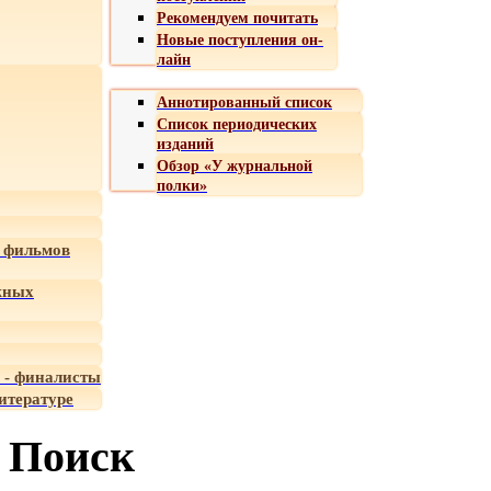
Рекомендуем почитать
Новые поступления он-
лайн
Аннотированный список
Список периодических
изданий
Обзор «У журнальной
полки»
 фильмов
жных
 - финалисты
итературе
Поиск