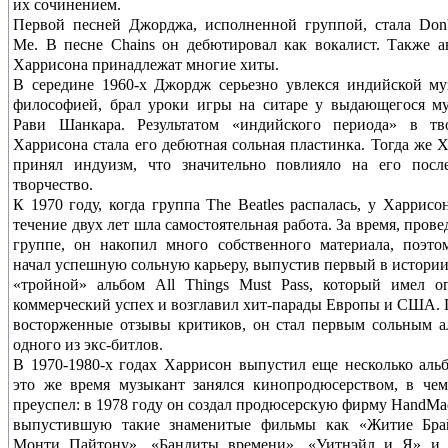
их сочинением.
Первой песней Джорджа, исполненной группой, стала Don'
Me. В песне Chains он дебютировал как вокалист. Также а
Харрисона принадлежат многие хиты.
В середине 1960-х Джордж серьезно увлекся индийской м
философией, брал уроки игры на ситаре у выдающегося м
Рави Шанкара. Результатом «индийского периода» в тво
Харрисона стала его дебютная сольная пластинка. Тогда же 
принял индуизм, что значительно повлияло на его посл
творчество.
К 1970 году, когда группа The Beatles распалась, у Харрисо
течение двух лет шла самостоятельная работа. За время, прове
группе, он накопил много собственного материала, поэто
начал успешную сольную карьеру, выпустив первый в истори
«тройной» альбом All Things Must Pass, который имел о
коммерческий успех и возглавил хит-парады Европы и США.
восторженные отзывы критиков, он стал первым сольным 
одного из экс-битлов.
В 1970-1980-х годах Харрисон выпустил еще несколько аль
это же время музыкант занялся кинопродюсерством, в че
преуспел: в 1978 году он создал продюсерскую фирму HandMad
выпустившую такие знаменитые фильмы как «Житие Бра
Монти Пайтону», «Бандиты времени», «Уитнэйл и Я» и 