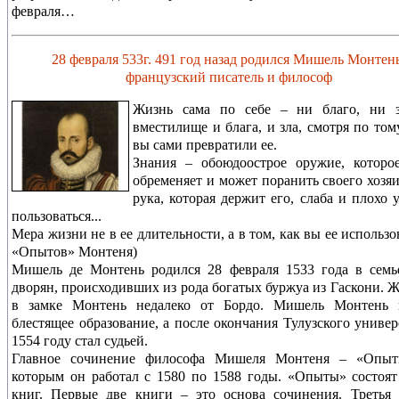
февраля…
28 февраля 533г. 491 год назад родился Мишель Монтень
французский писатель и философ
Жизнь сама по себе – ни благо, ни з
вместилище и блага, и зла, смотря по тому
вы сами превратили ее.
Знания – обоюдоострое оружие, которо
обременяет и может поранить своего хозяи
рука, которая держит его, слаба и плохо 
пользоваться...
Мера жизни не в ее длительности, а в том, как вы ее использо
«Опытов» Монтеня)
Мишель де Монтень родился 28 февраля 1533 года в семь
дворян, происходивших из рода богатых буржуа из Гаскони. 
в замке Монтень недалеко от Бордо. Мишель Монтень 
блестящее образование, а после окончания Тулузского универ
1554 году стал судьей.
Главное сочинение философа Мишеля Монтеня – «Опыт
которым он работал с 1580 по 1588 годы. «Опыты» состоят
книг. Первые две книги – это основа сочинения. Третья