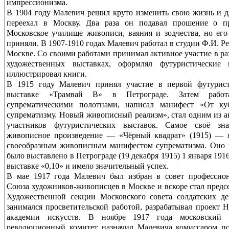
импрессионизма.
В 1904 году Малевич решил круто изменить свою жизнь и д
переехал в Москву. Два раза он подавал прошение о п
Московское училище живописи, ваяния и зодчества, но его
приняли. В 1907-1910 годах Малевич работал в студии Ф.И. Ре
Москве. Со своими работами принимал активное участие в р
художественных выставках, оформлял футуристические и
иллюстрировал книги.
В 1915 году Малевич принял участие в первой футурист
выставке «Трамвай В» в Петрограде. Затем рабо
супрематическими полотнами, написал манифест «От ку
супрематизму. Новый живописный реализм», стал одним из 
участников футуристических выставок. Самое своё зна
живописное произведение — «Чёрный квадрат» (1915) — я
своеобразным живописным манифестом супрематизма. Оно 
было выставлено в Петрограде (19 декабря 1915) 1 января 1916
выставке «0,10» и имело значительный успех.
В мае 1917 года Малевич был избран в совет профессион
Союза художников-живописцев в Москве и вскоре стал предс
Художественной секции Московского совета солдатских де
занимался просветительской работой, разрабатывал проект 
академии искусств. В ноябре 1917 года московский 
революционный комитет назначил Малевича комиссаром по