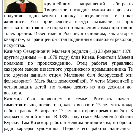
крупнейших направлений абстракци
Творческое наследие художника до сих
получило однозначную оценку специалистов и покл
живописи. Его произведения всегда вызывали и про
вызывать постоянные споры и столкновения самых противо
точек зрения. Известный в России, в основном, как автор 
квадрата», за границей он стал подлинным символом револю
искусства.
Казимир Северинович Малевич родился (11) 23 февраля 1878 
другим данным — в 1879 году) близ Киева. Родители Малев
поляками по происхождению. Отец работал управля
сахарном заводе известного украинского промышленника Т
(по другим данным отцом Малевича был белорусский этн
фольклорист). Мать была домохозяйкой. У четы Малевичей 
четырнадцать детей, но только девять из них дожили до
возраста.
Казимир был первенцем в семье. Рисовать начал 
самостоятельно, после того, как в возрасте 15 лет мать пода
набор красок. В возрасте 17 лет некоторое время провёл в 
художественной школе. В 1896 году семья Малевичей обосно
Курске. Там Казимир работал мелким чиновником, но броси
ради карьеры художника. Первые его работы написаны 