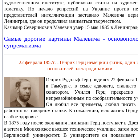
художественном институте, публиковал статьи на художе
тематику. Но начало репрессий на Украине против не
представителей интеллигенции заставило Малевича верн
Ленинград, где он продолжил заниматься творчеством.
Казимир Северинович Малевич умер 15 мая 1935 в Ленинград
Самые дорогие картины Малевича - основопол
супрематизма
22 февраля 1857г. - Генрих Герц немецкий физик, один 
основателей электродинамики
Генрих Рудольф Герц родился 22 февраля 1
в Гамбурге, в семье адвоката, ставшего
сенатором. Учился Герц прекрасн
непревзойдённым по сообразительности у
Он любил все предметы, любил писать 
работать на токарном станке. К сожалению, всю жизнь Герц
слабое здоровье.
В 1875 году после окончания гимназии Герц поступает в Дрез
а затем в Мюнхенское высшее техническое училище, затем пос
Берлинский университет. В университете он показывает 