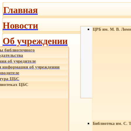
Главная
Новости
ЦРБ им. М. В. Ломо
Об учреждении
ы библиотечного
одательства
ния об учредителе
 информация об учреждении
оводителе
тура ЦБС
лиотеках ЦБС
Библиотека им. С. 