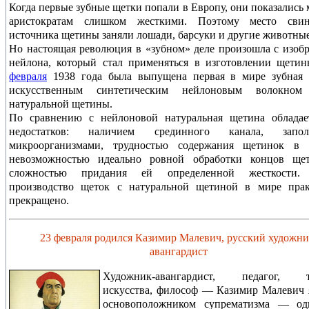
Когда первые зубные щетки попали в Европу, они показались
аристократам слишком жесткими. Поэтому место сви
источника щетины заняли лошади, барсуки и другие животные
Но настоящая революция в «зубном» деле произошла с изоб
нейлона, который стал применяться в изготовлении щети
февраля
1938 года была выпущена первая в мире зубная 
искусственным синтетическим нейлоновым волокном
натуральной щетины.
По сравнению с нейлоновой натуральная щетина обладае
недостатков: наличием срединного канала, запол
микроорганизмами, трудностью содержания щетинок в ч
невозможностью идеально ровной обработки концов ще
сложностью придания ей определенной жесткости.
производство щеток с натуральной щетиной в мире прак
прекращено.
23 февраля родился Казимир Малевич, русский художни
авангардист
Художник-авангардист, педагог, т
искусства, философ — Казимир Малевич 
основоположником супрематизма — од