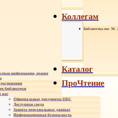
Коллегам
Библиотека им. М. 
Каталог
ктная информация, режим
ы
ПроЧтение
достижения
ип библиотеки
 нас
Официальные документы ЦБС
Доступная среда
Защита персональных данных
Информационная безопасность