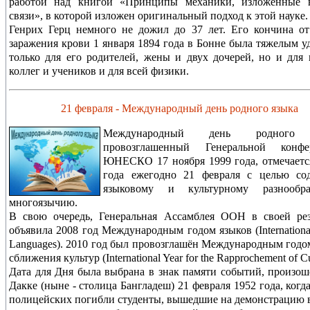
работой над книгой «Принципы механики, изложенные 
связи», в которой изложен оригинальный подход к этой науке.
Генрих Герц немного не дожил до 37 лет. Его кончина о
заражения крови 1 января 1894 года в Бонне была тяжелым у
только для его родителей, жены и двух дочерей, но и для 
коллег и учеников и для всей физики.
21 февраля - Международный день родного языка
Международный день родного 
провозглашенный Генеральной конфе
ЮНЕСКО 17 ноября 1999 года, отмечаетс
года ежегодно 21 февраля с целью сод
языковому и культурному разнооб
многоязычию.
В свою очередь, Генеральная Ассамблея ООН в своей ре
объявила 2008 год Международным годом языков (International
Languages). 2010 год был провозглашён Международным годо
сближения культур (International Year for the Rapprochement of Cu
Дата для Дня была выбрана в знак памяти событий, произо
Дакке (ныне - столица Бангладеш) 21 февраля 1952 года, когда
полицейских погибли студенты, вышедшие на демонстрацию 