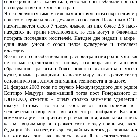
своего родного языка бенгали, который они требовали призна
из государственных языков страны.
Языки являются самым сильным инструментом сохранения и 
нашего материального и духовного наследия. По данным ООН
насчитывается около 7 тысяч языков, из них более 2,5 тыся
находятся на грани исчезновения, то есть могут в ближайш
потерять последних носителей. Каждые две недели в мире 
один язык, унося с собой целое культурное и интеллект
наследие.
Все шаги по способствованию распространения родных языко
не только содействию языковому разнообразию и многояз
образованию, развитию более полного знакомства с язык
культурными традициями по всему миру, но и крепят солид
основанную на взаимопонимании, терпимости и диалоге.
21 февраля 2003 года по случаю Международного дня родно
Коитиро Мацуура, занимавший тогда пост Генерального д
ЮНЕСКО, отметил: «Почему столько внимания уделяется 
языку? Потому что языки составляют неповторимое вы
человеческого творчества во всем его разнообразии. Как ин
коммуникации, восприятия и размышления, язык также описы
как мы видим мир, и отражает связь между прошлым, нас
будущим. Языки несут следы случайных встреч, различные ис
из которых они насыщались, каждый в соответствии с