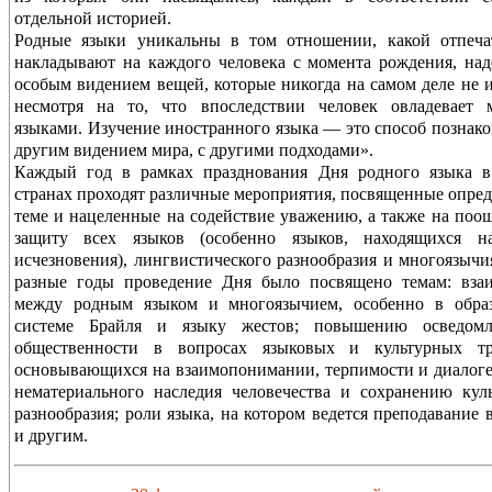
отдельной историей.
Родные языки уникальны в том отношении, какой отпеча
накладывают на каждого человека с момента рождения, над
особым видением вещей, которые никогда на самом деле не и
несмотря на то, что впоследствии человек овладевает 
языками. Изучение иностранного языка — это способ познако
другим видением мира, с другими подходами».
Каждый год в рамках празднования Дня родного языка в
странах проходят различные мероприятия, посвященные опре
теме и нацеленные на содействие уважению, а также на поо
защиту всех языков (особенно языков, находящихся н
исчезновения), лингвистического разнообразия и многоязычия
разные годы проведение Дня было посвящено темам: взаи
между родным языком и многоязычием, особенно в образ
системе Брайля и языку жестов; повышению осведомл
общественности в вопросах языковых и культурных тр
основывающихся на взаимопонимании, терпимости и диалоге
нематериального наследия человечества и сохранению кул
разнообразия; роли языка, на котором ведется преподавание 
и другим.