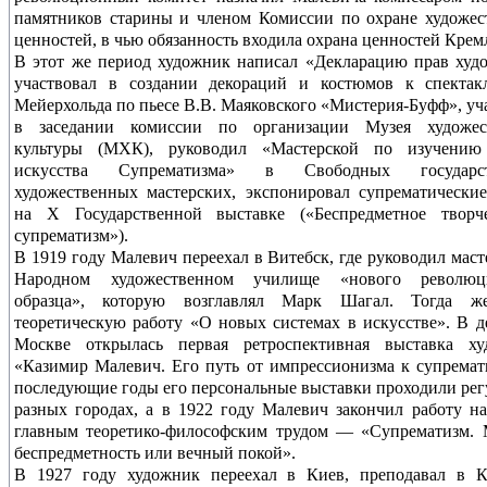
памятников старины и членом Комиссии по охране художе
ценностей, в чью обязанность входила охрана ценностей Крем
В этот же период художник написал «Декларацию прав худ
участвовал в создании декораций и костюмов к спектак
Мейерхольда по пьесе В.В. Маяковского «Мистерия-Буфф», уч
в заседании комиссии по организации Музея художес
культуры (МХК), руководил «Мастерской по изучению
искусства Супрематизма» в Свободных государст
художественных мастерских, экспонировал супрематически
на X Государственной выставке («Беспредметное творч
супрематизм»).
В 1919 году Малевич переехал в Витебск, где руководил маст
Народном художественном училище «нового революц
образца», которую возглавлял Марк Шагал. Тогда ж
теоретическую работу «О новых системах в искусстве». В д
Москве открылась первая ретроспективная выставка ху
«Казимир Малевич. Его путь от импрессионизма к супремат
последующие годы его персональные выставки проходили рег
разных городах, а в 1922 году Малевич закончил работу н
главным теоретико-философским трудом — «Супрематизм. 
беспредметность или вечный покой».
В 1927 году художник переехал в Киев, преподавал в К