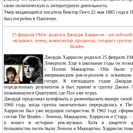
свою политическую и литературную деятельность.
Умер выдающийся писатель Виктор Гюго 22 мая 1885 года в 
был погребен в Пантеоне.
25 февраля 1943г. родился Джордж Харрисон - английский
музыкант, певец, композитор, продюсер, гитарист группы
Beatles
Джордж Харрисон родился 25 февраля 194
Ливерпуле. Еще в школьные годы он позн
с Полом Маккартни. Оба были ув
американским рок-н-роллом и осваивали
гитаре. К пятнадцати годам Джордж
определенных результатов и был принят в группу Джона 
называвшуюся Quarrymen, где Пол уже играл.
Джордж продолжал шлифовать и разнообразить манеру своей
1960 году, когда группа окончательно переродилась в The 
Харрисон был уже ведущим гитаристом. В 1962 году сформ
состав The Beatles – Леннон, Маккартни, Харрисон и Старр, –
и вошел в историю рок-музыки. Хотя в квартете а
большинства песен были Леннон и Маккартни, Харрисон тоже