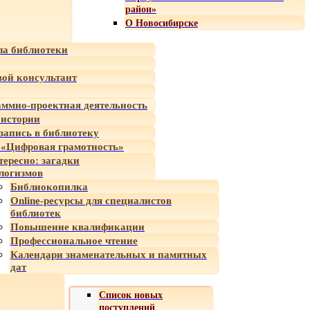
район»
О Новосибирске
а библиотеки
ой консультант
ммно-проектная деятельность
 истории
-запись в библиотеку
«Цифровая грамотность»
тересно: загадки
логизмов
Библиокопилка
Online-ресурсы для специалистов
библиотек
Повышение квалификации
Профессиональное чтение
Календари знаменательных и памятных
дат
Список новых
поступлений