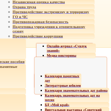
Независимая оценка качества
Охрана труда
Противодействие экстремизму и терроризму
ГО и ЧС
Противопожарная безопасность
Подготовка учреждения к отопительному
сезону
Противодействие коррупции
Онлайн-журнал «Сундук
знаний»
Медиа-викторины
еские пособия
 памятные
Календари памятных
дат
Литературные юбилеи
Календари знаменательных дат района
Календарь знаменательных дат на
месяц
БД «Мой край»
Виртуальная выставка «Советский