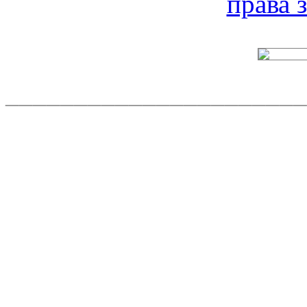
права
______________________