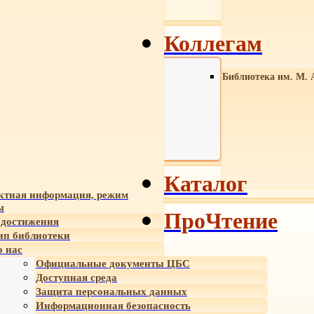
Коллегам
Библиотека им. М. 
Каталог
ктная информация, режим
ы
ПроЧтение
достижения
ип библиотеки
 нас
Официальные документы ЦБС
Доступная среда
Защита персональных данных
Информационная безопасность