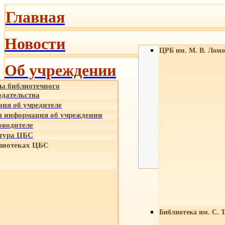
Главная
Новости
ЦРБ им. М. В. Ломо
Об учреждении
ы библиотечного
одательства
ния об учредителе
 информация об учреждении
оводителе
тура ЦБС
лиотеках ЦБС
Библиотека им. С. 