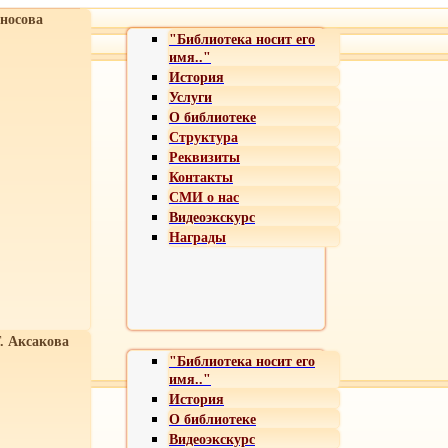
носова
"Библиотека носит его
имя.."
История
Услуги
О библиотеке
Структура
Реквизиты
Контакты
СМИ о нас
Видеоэкскурс
Награды
Т. Аксакова
"Библиотека носит его
имя.."
История
О библиотеке
Видеоэкскурс