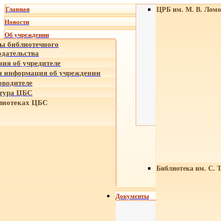
Главная
ЦРБ им. М. В. Ломо
Новости
Об учреждении
ы библиотечного
одательства
ния об учредителе
 информация об учреждении
оводителе
тура ЦБС
лиотеках ЦБС
Библиотека им. С. 
Документы