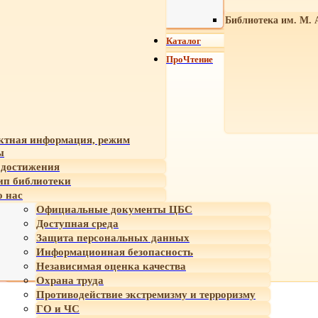
Библиотека им. М. 
Каталог
ПроЧтение
ктная информация, режим
ы
достижения
ип библиотеки
 нас
Официальные документы ЦБС
Доступная среда
Защита персональных данных
Информационная безопасность
Независимая оценка качества
Охрана труда
Противодействие экстремизму и терроризму
ГО и ЧС