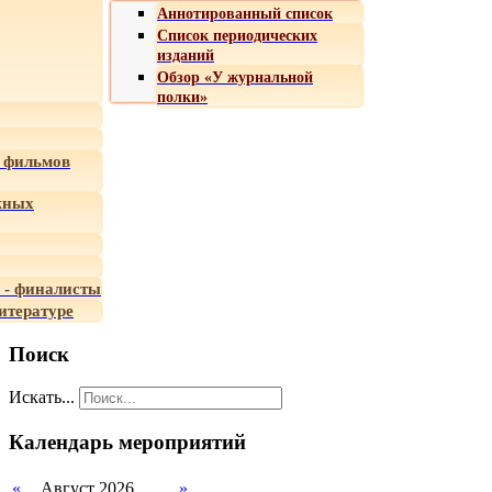
Аннотированный список
Список периодических
изданий
Обзор «У журнальной
полки»
 фильмов
жных
 - финалисты
итературе
Поиск
Искать...
Календарь мероприятий
«
Август 2026
»