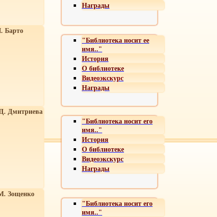
Награды
. Барто
"Библиотека носит ее
имя.."
История
О библиотеке
Видеоэкскурс
Награды
 Д. Дмитриева
"Библиотека носит его
имя.."
История
О библиотеке
Видеоэкскурс
Награды
М. Зощенко
"Библиотека носит его
имя.."