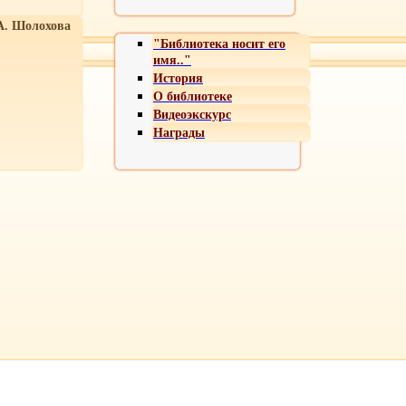
А. Шолохова
"Библиотека носит его
имя.."
История
О библиотеке
Видеоэкскурс
Награды