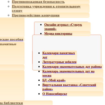
Противопожарная безопасность
Подготовка учреждения к отопительному
сезону
Противодействие коррупции
Онлайн-журнал «Сундук
знаний»
Медиа-викторины
еские пособия
 памятные
Календари памятных
дат
Литературные юбилеи
Календари знаменательных дат района
Календарь знаменательных дат на
месяц
БД «Мой край»
Виртуальная выставка «Советский
район»
О Новосибирске
а библиотеки