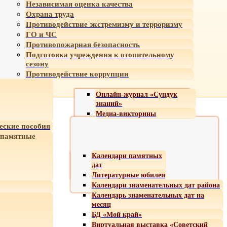
Независимая оценка качества
Охрана труда
Противодействие экстремизму и терроризму
ГО и ЧС
Противопожарная безопасность
Подготовка учреждения к отопительному
сезону
Противодействие коррупции
Онлайн-журнал «Сундук
знаний»
Медиа-викторины
еские пособия
 памятные
Календари памятных
дат
Литературные юбилеи
Календари знаменательных дат района
Календарь знаменательных дат на
месяц
БД «Мой край»
Виртуальная выставка «Советский