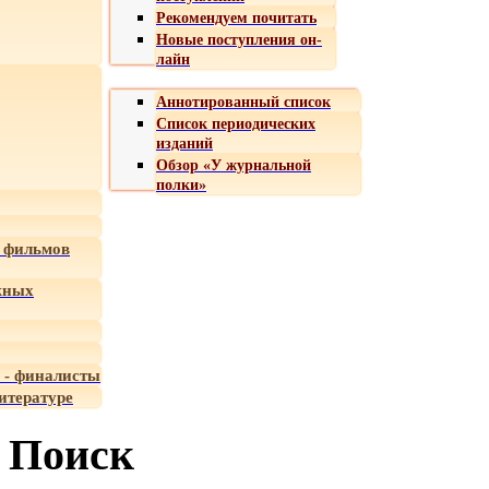
Рекомендуем почитать
Новые поступления он-
лайн
Аннотированный список
Список периодических
изданий
Обзор «У журнальной
полки»
 фильмов
жных
 - финалисты
итературе
Поиск