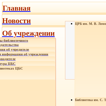
Главная
Новости
ЦРБ им. М. В. Ломо
Об учреждении
ы библиотечного
одательства
ния об учредителе
 информация об учреждении
оводителе
тура ЦБС
лиотеках ЦБС
Библиотека им. С. 