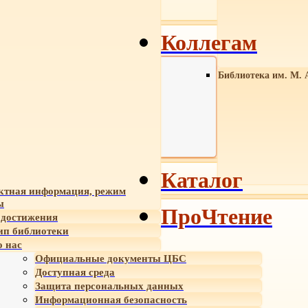
Коллегам
Библиотека им. М. 
Каталог
ктная информация, режим
ы
ПроЧтение
достижения
ип библиотеки
 нас
Официальные документы ЦБС
Доступная среда
Защита персональных данных
Информационная безопасность