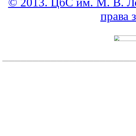
© 2013. ЦбС им. М. В. Л
права
______________________