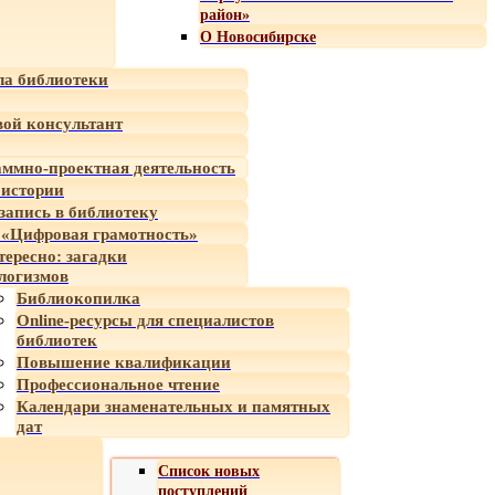
район»
О Новосибирске
а библиотеки
ой консультант
ммно-проектная деятельность
 истории
-запись в библиотеку
«Цифровая грамотность»
тересно: загадки
логизмов
Библиокопилка
Online-ресурсы для специалистов
библиотек
Повышение квалификации
Профессиональное чтение
Календари знаменательных и памятных
дат
Список новых
поступлений