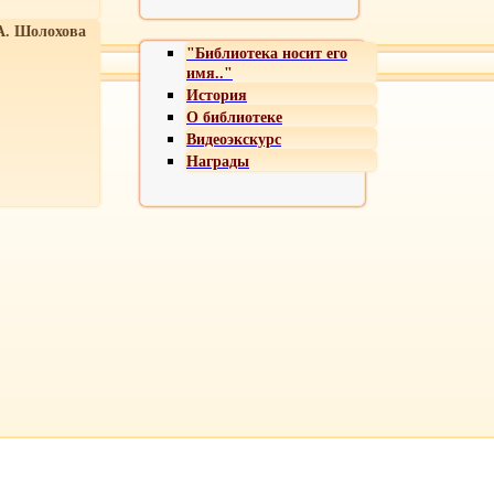
А. Шолохова
"Библиотека носит его
имя.."
История
О библиотеке
Видеоэкскурс
Награды