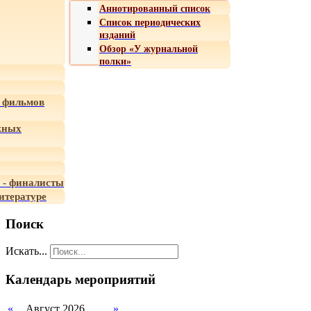
Аннотированный список
Список периодических
изданий
Обзор «У журнальной
полки»
 фильмов
жных
 - финалисты
итературе
Поиск
Искать...
Календарь мероприятий
«
Август 2026
»