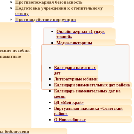
Противопожарная безопасность
Подготовка учреждения к отопительному
сезону
Противодействие коррупции
Онлайн-журнал «Сундук
знаний»
Медиа-викторины
еские пособия
 памятные
Календари памятных
дат
Литературные юбилеи
Календари знаменательных дат района
Календарь знаменательных дат на
месяц
БД «Мой край»
Виртуальная выставка «Советский
район»
О Новосибирске
а библиотеки