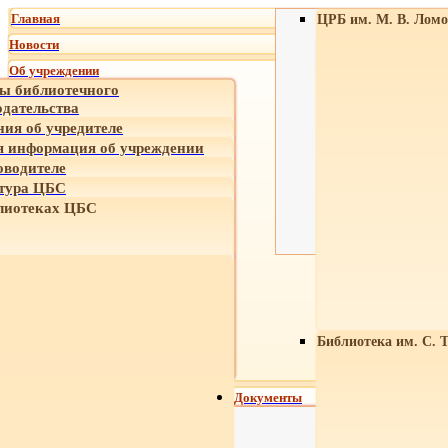
Главная
ЦРБ им. М. В. Ломо
Новости
Об учреждении
ы библиотечного
одательства
ния об учредителе
 информация об учреждении
оводителе
тура ЦБС
лиотеках ЦБС
Библиотека им. С. 
Документы