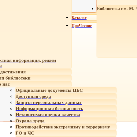
Библиотека им. М. 
Каталог
ПроЧтение
ктная информация, режим
ы
достижения
ип библиотеки
 нас
Официальные документы ЦБС
Доступная среда
Защита персональных данных
Информационная безопасность
Независимая оценка качества
Охрана труда
Противодействие экстремизму и терроризму
ГО и ЧС