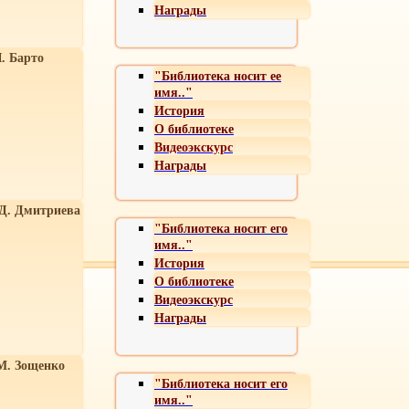
Награды
. Барто
"Библиотека носит ее
имя.."
История
О библиотеке
Видеоэкскурс
Награды
 Д. Дмитриева
"Библиотека носит его
имя.."
История
О библиотеке
Видеоэкскурс
Награды
М. Зощенко
"Библиотека носит его
имя.."