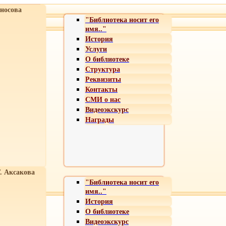
носова
"Библиотека носит его
имя.."
История
Услуги
О библиотеке
Структура
Реквизиты
Контакты
СМИ о нас
Видеоэкскурс
Награды
Т. Аксакова
"Библиотека носит его
имя.."
История
О библиотеке
Видеоэкскурс