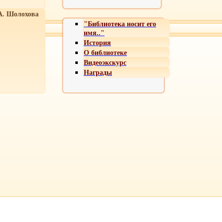
А. Шолохова
"Библиотека носит его
имя.."
История
О библиотеке
Видеоэкскурс
Награды