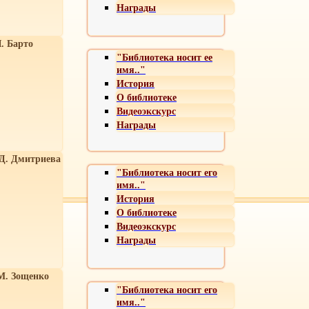
Награды
. Барто
"Библиотека носит ее
имя.."
История
О библиотеке
Видеоэкскурс
Награды
 Д. Дмитриева
"Библиотека носит его
имя.."
История
О библиотеке
Видеоэкскурс
Награды
М. Зощенко
"Библиотека носит его
имя.."