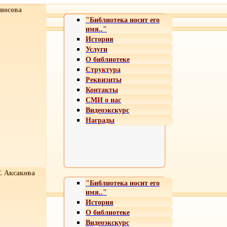
носова
"Библиотека носит его
имя.."
История
Услуги
О библиотеке
Структура
Реквизиты
Контакты
СМИ о нас
Видеоэкскурс
Награды
Т. Аксакова
"Библиотека носит его
имя.."
История
О библиотеке
Видеоэкскурс