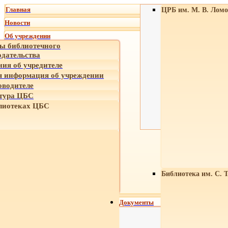
Главная
ЦРБ им. М. В. Ломо
Новости
Об учреждении
ы библиотечного
одательства
ния об учредителе
 информация об учреждении
оводителе
тура ЦБС
лиотеках ЦБС
Библиотека им. С. 
Документы