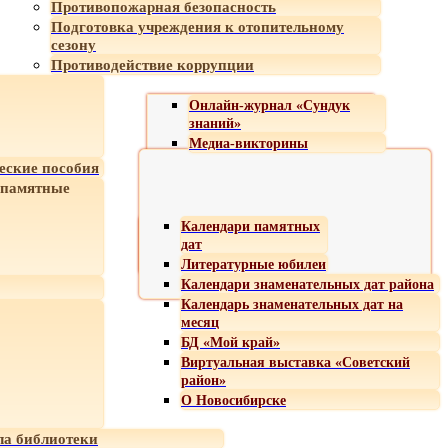
Противопожарная безопасность
Подготовка учреждения к отопительному
сезону
Противодействие коррупции
Онлайн-журнал «Сундук
знаний»
Медиа-викторины
еские пособия
 памятные
Календари памятных
дат
Литературные юбилеи
Календари знаменательных дат района
Календарь знаменательных дат на
месяц
БД «Мой край»
Виртуальная выставка «Советский
район»
О Новосибирске
а библиотеки