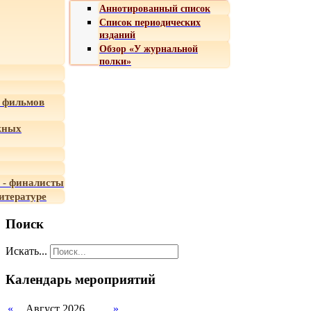
Аннотированный список
Список периодических
изданий
Обзор «У журнальной
полки»
 фильмов
жных
 - финалисты
итературе
Поиск
Искать...
Календарь мероприятий
«
Август 2026
»