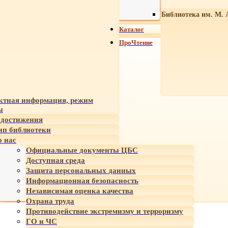
Библиотека им. М. 
Каталог
ПроЧтение
ктная информация, режим
ы
достижения
ип библиотеки
 нас
Официальные документы ЦБС
Доступная среда
Защита персональных данных
Информационная безопасность
Независимая оценка качества
Охрана труда
Противодействие экстремизму и терроризму
ГО и ЧС