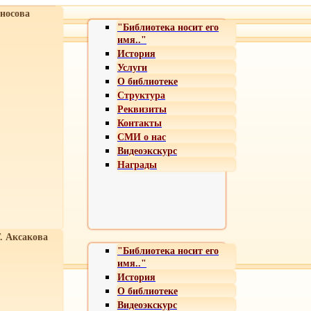
носова
"Библиотека носит его
имя.."
История
Услуги
О библиотеке
Структура
Реквизиты
Контакты
СМИ о нас
Видеоэкскурс
Награды
Т. Аксакова
"Библиотека носит его
имя.."
История
О библиотеке
Видеоэкскурс