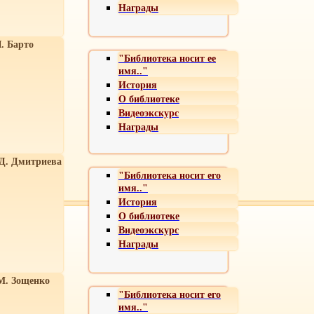
Награды
. Барто
"Библиотека носит ее
имя.."
История
О библиотеке
Видеоэкскурс
Награды
 Д. Дмитриева
"Библиотека носит его
имя.."
История
О библиотеке
Видеоэкскурс
Награды
М. Зощенко
"Библиотека носит его
имя.."