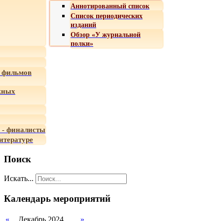
Аннотированный список
Список периодических
изданий
Обзор «У журнальной
полки»
 фильмов
жных
 - финалисты
итературе
Поиск
Искать...
Календарь мероприятий
«
Декабрь 2024
»