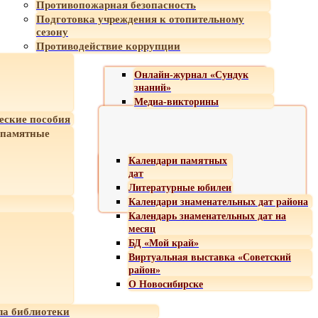
Противопожарная безопасность
Подготовка учреждения к отопительному
сезону
Противодействие коррупции
Онлайн-журнал «Сундук
знаний»
Медиа-викторины
еские пособия
 памятные
Календари памятных
дат
Литературные юбилеи
Календари знаменательных дат района
Календарь знаменательных дат на
месяц
БД «Мой край»
Виртуальная выставка «Советский
район»
О Новосибирске
а библиотеки