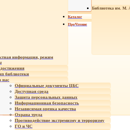
Библиотека им. М. 
Каталог
ПроЧтение
ктная информация, режим
ы
достижения
ип библиотеки
 нас
Официальные документы ЦБС
Доступная среда
Защита персональных данных
Информационная безопасность
Независимая оценка качества
Охрана труда
Противодействие экстремизму и терроризму
ГО и ЧС