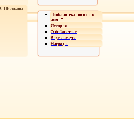
А. Шолохова
"Библиотека носит его
имя.."
История
О библиотеке
Видеоэкскурс
Награды