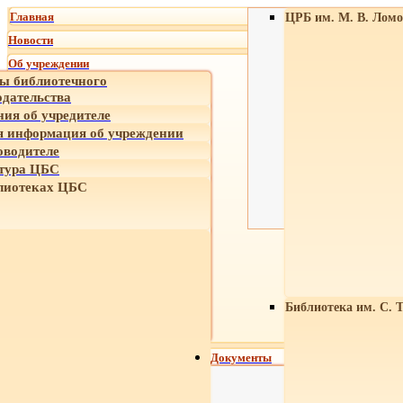
Главная
ЦРБ им. М. В. Ломо
Новости
Об учреждении
ы библиотечного
одательства
ния об учредителе
 информация об учреждении
оводителе
тура ЦБС
лиотеках ЦБС
Библиотека им. С. 
Документы