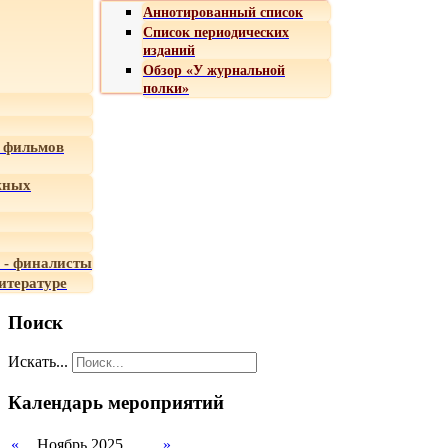
Аннотированный список
Список периодических
изданий
Обзор «У журнальной
полки»
 фильмов
жных
 - финалисты
итературе
Поиск
Искать...
Календарь мероприятий
«
Ноябрь 2025
»