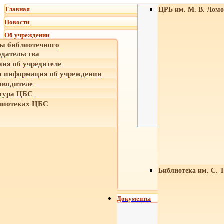
Главная
ЦРБ им. М. В. Ломо
Новости
Об учреждении
ы библиотечного
одательства
ния об учредителе
 информация об учреждении
оводителе
тура ЦБС
лиотеках ЦБС
Библиотека им. С. 
Документы