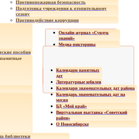
Противопожарная безопасность
Подготовка учреждения к отопительному
сезону
Противодействие коррупции
Онлайн-журнал «Сундук
знаний»
Медиа-викторины
еские пособия
 памятные
Календари памятных
дат
Литературные юбилеи
Календари знаменательных дат района
Календарь знаменательных дат на
месяц
БД «Мой край»
Виртуальная выставка «Советский
район»
О Новосибирске
а библиотеки