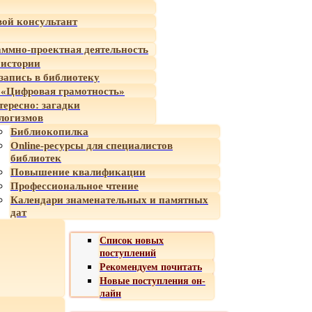
ой консультант
ммно-проектная деятельность
 истории
-запись в библиотеку
«Цифровая грамотность»
тересно: загадки
логизмов
Библиокопилка
Online-ресурсы для специалистов
библиотек
Повышение квалификации
Профессиональное чтение
Календари знаменательных и памятных
дат
Список новых
поступлений
Рекомендуем почитать
Новые поступления он-
лайн