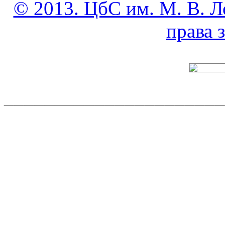
© 2013. ЦбС им. М. В. Л
права
______________________