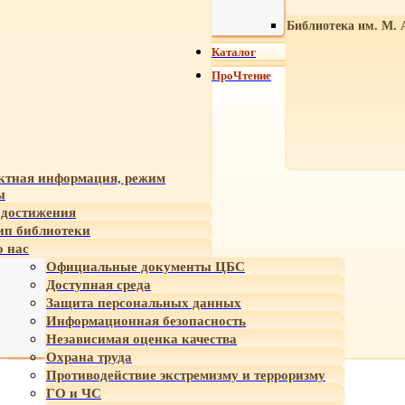
Библиотека им. М. 
Каталог
ПроЧтение
ктная информация, режим
ы
достижения
ип библиотеки
 нас
Официальные документы ЦБС
Доступная среда
Защита персональных данных
Информационная безопасность
Независимая оценка качества
Охрана труда
Противодействие экстремизму и терроризму
ГО и ЧС