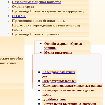
Независимая оценка качества
Охрана труда
Противодействие экстремизму и терроризму
ГО и ЧС
Противопожарная безопасность
Подготовка учреждения к отопительному
сезону
Противодействие коррупции
Онлайн-журнал «Сундук
знаний»
Медиа-викторины
еские пособия
 памятные
Календари памятных
дат
Литературные юбилеи
Календари знаменательных дат района
Календарь знаменательных дат на
месяц
БД «Мой край»
Виртуальная выставка «Советский