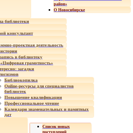
район»
О Новосибирске
а библиотеки
ой консультант
ммно-проектная деятельность
 истории
-запись в библиотеку
«Цифровая грамотность»
тересно: загадки
логизмов
Библиокопилка
Online-ресурсы для специалистов
библиотек
Повышение квалификации
Профессиональное чтение
Календари знаменательных и памятных
дат
Список новых
поступлений