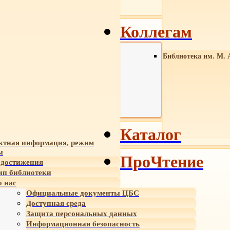
Коллегам
Библиотека им. М. 
Каталог
ктная информация, режим
ы
ПроЧтение
достижения
ип библиотеки
 нас
Официальные документы ЦБС
Доступная среда
Защита персональных данных
Информационная безопасность