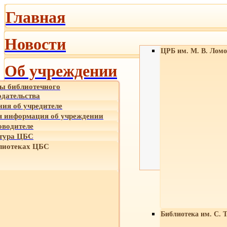
Главная
Новости
ЦРБ им. М. В. Ломо
Об учреждении
ы библиотечного
одательства
ния об учредителе
 информация об учреждении
оводителе
тура ЦБС
лиотеках ЦБС
Библиотека им. С. 