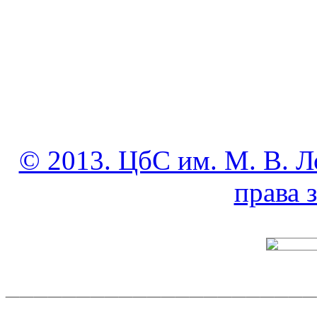
© 2013. ЦбС им. М. В. Л
права
______________________