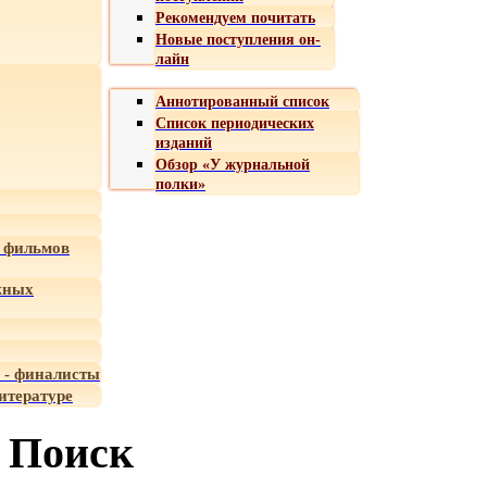
Рекомендуем почитать
Новые поступления он-
лайн
Аннотированный список
Список периодических
изданий
Обзор «У журнальной
полки»
 фильмов
жных
 - финалисты
итературе
Поиск