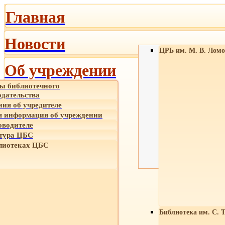
Главная
Новости
ЦРБ им. М. В. Ломо
Об учреждении
ы библиотечного
одательства
ния об учредителе
 информация об учреждении
оводителе
тура ЦБС
лиотеках ЦБС
Библиотека им. С. 