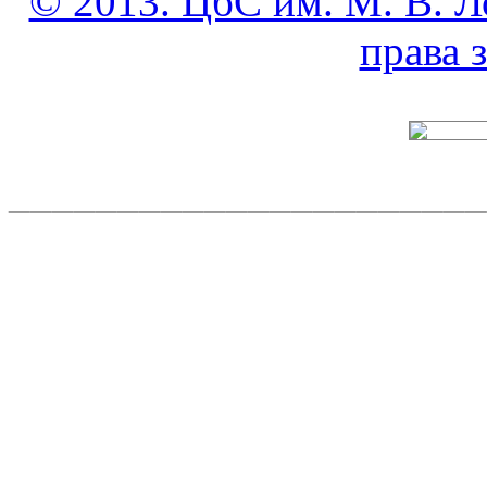
© 2013. ЦбС им. М. В. Л
права
______________________