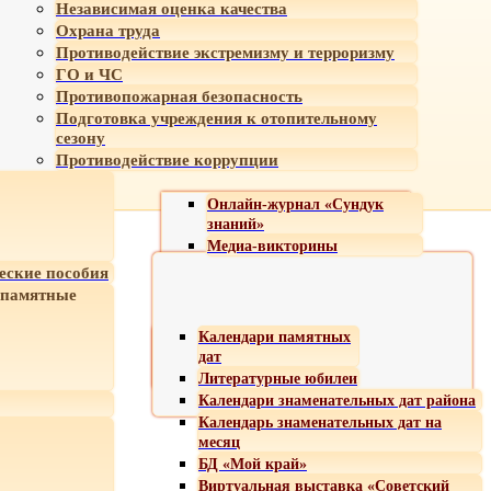
Независимая оценка качества
Охрана труда
Противодействие экстремизму и терроризму
ГО и ЧС
Противопожарная безопасность
Подготовка учреждения к отопительному
сезону
Противодействие коррупции
Онлайн-журнал «Сундук
знаний»
Медиа-викторины
еские пособия
 памятные
Календари памятных
дат
Литературные юбилеи
Календари знаменательных дат района
Календарь знаменательных дат на
месяц
БД «Мой край»
Виртуальная выставка «Советский