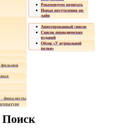
Рекомендуем почитать
Новые поступления он-
лайн
Аннотированный список
Список периодических
изданий
Обзор «У журнальной
полки»
 фильмов
жных
 - финалисты
итературе
Поиск