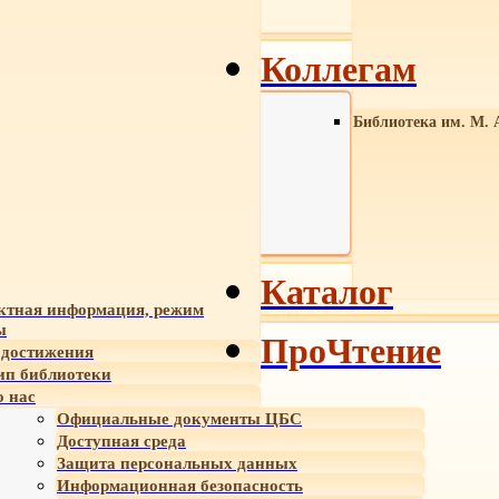
Коллегам
Библиотека им. М. 
Каталог
ктная информация, режим
ы
ПроЧтение
достижения
ип библиотеки
 нас
Официальные документы ЦБС
Доступная среда
Защита персональных данных
Информационная безопасность