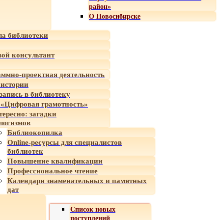
район»
О Новосибирске
а библиотеки
ой консультант
ммно-проектная деятельность
 истории
-запись в библиотеку
«Цифровая грамотность»
тересно: загадки
логизмов
Библиокопилка
Online-ресурсы для специалистов
библиотек
Повышение квалификации
Профессиональное чтение
Календари знаменательных и памятных
дат
Список новых
поступлений