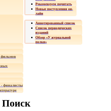
Рекомендуем почитать
Новые поступления он-
лайн
Аннотированный список
Список периодических
изданий
Обзор «У журнальной
полки»
 фильмов
жных
 - финалисты
итературе
Поиск