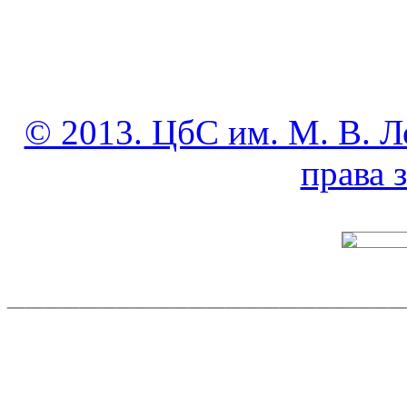
© 2013. ЦбС им. М. В. Л
права
______________________