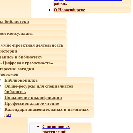
район»
О Новосибирске
а библиотеки
ой консультант
ммно-проектная деятельность
 истории
-запись в библиотеку
«Цифровая грамотность»
тересно: загадки
логизмов
Библиокопилка
Online-ресурсы для специалистов
библиотек
Повышение квалификации
Профессиональное чтение
Календари знаменательных и памятных
дат
Список новых
поступлений