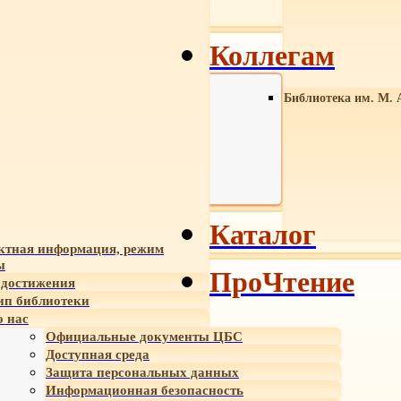
Коллегам
Библиотека им. М. 
Каталог
ктная информация, режим
ы
ПроЧтение
достижения
ип библиотеки
 нас
Официальные документы ЦБС
Доступная среда
Защита персональных данных
Информационная безопасность