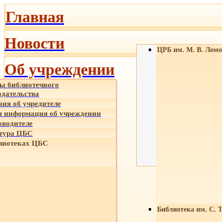
Главная
Новости
ЦРБ им. М. В. Ломо
Об учреждении
ы библиотечного
одательства
ния об учредителе
 информация об учреждении
оводителе
тура ЦБС
лиотеках ЦБС
Библиотека им. С. 