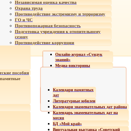
Независимая оценка качества
Охрана труда
Противодействие экстремизму и терроризму
ГО и ЧС
Противопожарная безопасность
Подготовка учреждения к отопительному
сезону
Противодействие коррупции
Онлайн-журнал «Сундук
знаний»
Медиа-викторины
еские пособия
 памятные
Календари памятных
дат
Литературные юбилеи
Календари знаменательных дат района
Календарь знаменательных дат на
месяц
БД «Мой край»
Виртуальная выставка «Советский