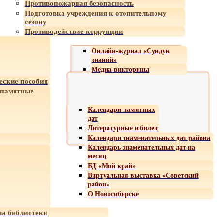
Противопожарная безопасность
Подготовка учреждения к отопительному
сезону
Противодействие коррупции
Онлайн-журнал «Сундук
знаний»
Медиа-викторины
еские пособия
 памятные
Календари памятных
дат
Литературные юбилеи
Календари знаменательных дат района
Календарь знаменательных дат на
месяц
БД «Мой край»
Виртуальная выставка «Советский
район»
О Новосибирске
а библиотеки