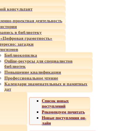
ой консультант
ммно-проектная деятельность
 истории
-запись в библиотеку
«Цифровая грамотность»
тересно: загадки
логизмов
Библиокопилка
Online-ресурсы для специалистов
библиотек
Повышение квалификации
Профессиональное чтение
Календари знаменательных и памятных
дат
Список новых
поступлений
Рекомендуем почитать
Новые поступления он-
лайн