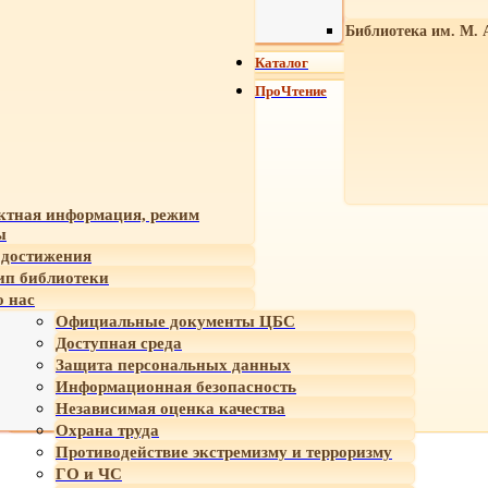
Библиотека им. М. 
Каталог
ПроЧтение
ктная информация, режим
ы
достижения
ип библиотеки
 нас
Официальные документы ЦБС
Доступная среда
Защита персональных данных
Информационная безопасность
Независимая оценка качества
Охрана труда
Противодействие экстремизму и терроризму
ГО и ЧС