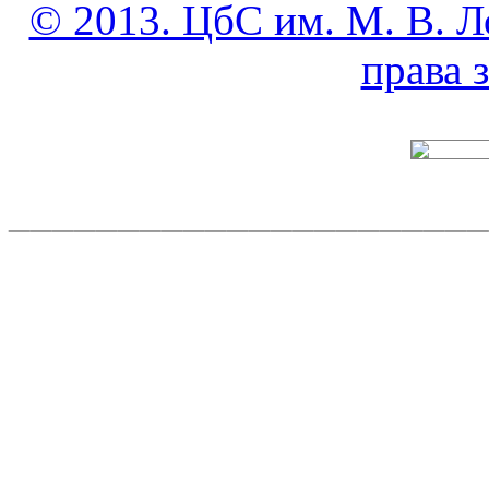
© 2013. ЦбС им. М. В. Л
права
______________________