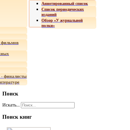
Аннотированный список
Список периодических
изданий
Обзор «У журнальной
полки»
 фильмов
жных
 - финалисты
итературе
Поиск
Искать...
Поиск книг