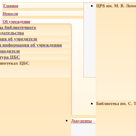
Главная
ЦРБ им. М. В. Ломо
Новости
Об учреждении
ы библиотечного
одательства
ния об учредителе
 информация об учреждении
оводителе
тура ЦБС
лиотеках ЦБС
Библиотека им. С. 
Документы