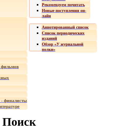
Рекомендуем почитать
Новые поступления он-
лайн
Аннотированный список
Список периодических
изданий
Обзор «У журнальной
полки»
 фильмов
жных
 - финалисты
итературе
Поиск