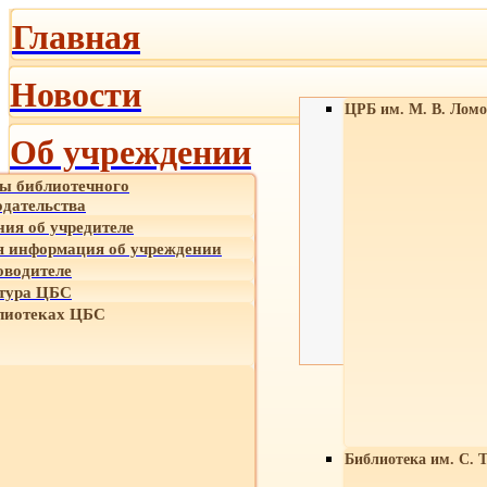
Главная
Новости
ЦРБ им. М. В. Ломо
Об учреждении
ы библиотечного
одательства
ния об учредителе
 информация об учреждении
оводителе
тура ЦБС
лиотеках ЦБС
Библиотека им. С. 