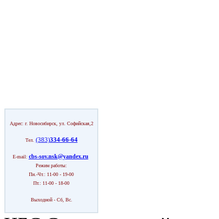
Адрес: г. Новосибирск, ул. Софийская,2
(383)
334-66-64
Тел.
cbs-sov.nsk@yandex.ru
E-mail:
Режим работы:
Пн.-Чт.: 11-00 - 19-00
Пт.: 11-00 - 18-00
Выходной - Сб, Вс.