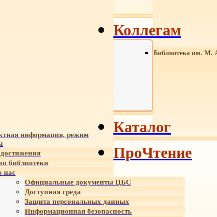
Коллегам
Библиотека им. М. 
Каталог
ктная информация, режим
ы
ПроЧтение
достижения
ип библиотеки
 нас
Официальные документы ЦБС
Доступная среда
Защита персональных данных
Информационная безопасность