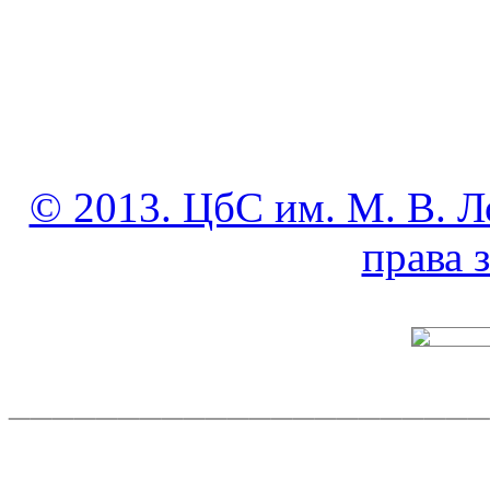
© 2013. ЦбС им. М. В. Л
права
______________________