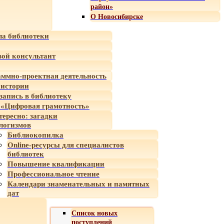
район»
О Новосибирске
а библиотеки
ой консультант
ммно-проектная деятельность
 истории
-запись в библиотеку
«Цифровая грамотность»
тересно: загадки
логизмов
Библиокопилка
Online-ресурсы для специалистов
библиотек
Повышение квалификации
Профессиональное чтение
Календари знаменательных и памятных
дат
Список новых
поступлений