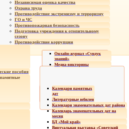
Независимая оценка качества
Охрана труда
Противодействие экстремизму и терроризму
ГО и ЧС
Противопожарная безопасность
Подготовка учреждения к отопительному
сезону
Противодействие коррупции
Онлайн-журнал «Сундук
знаний»
Медиа-викторины
еские пособия
 памятные
Календари памятных
дат
Литературные юбилеи
Календари знаменательных дат района
Календарь знаменательных дат на
месяц
БД «Мой край»
Виртуальная выставка «Советский