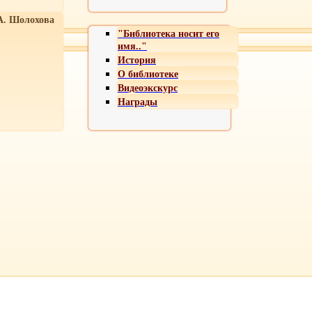
А. Шолохова
"Библиотека носит его
имя.."
История
О библиотеке
Видеоэкскурс
Награды