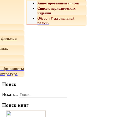
Аннотированный список
Список периодических
изданий
Обзор «У журнальной
полки»
 фильмов
жных
 - финалисты
итературе
Поиск
Искать...
Поиск книг