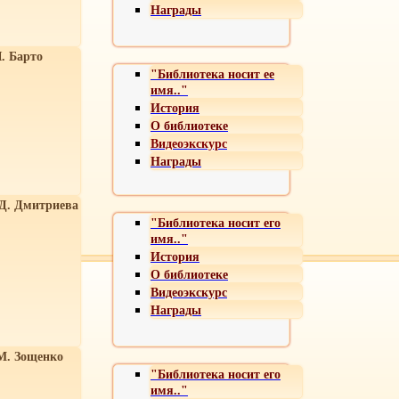
Награды
. Барто
"Библиотека носит ее
имя.."
История
О библиотеке
Видеоэкскурс
Награды
 Д. Дмитриева
"Библиотека носит его
имя.."
История
О библиотеке
Видеоэкскурс
Награды
М. Зощенко
"Библиотека носит его
имя.."