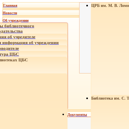
Главная
ЦРБ им. М. В. Ломо
Новости
Об учреждении
ы библиотечного
одательства
ния об учредителе
 информация об учреждении
оводителе
тура ЦБС
лиотеках ЦБС
Библиотека им. С. 
Документы