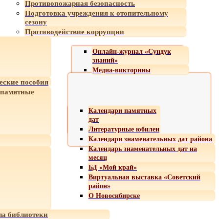
Противопожарная безопасность
Подготовка учреждения к отопительному
сезону
Противодействие коррупции
Онлайн-журнал «Сундук
знаний»
Медиа-викторины
еские пособия
 памятные
Календари памятных
дат
Литературные юбилеи
Календари знаменательных дат района
Календарь знаменательных дат на
месяц
БД «Мой край»
Виртуальная выставка «Советский
район»
О Новосибирске
а библиотеки