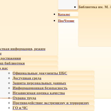
Библиотека им. М. 
Каталог
ПроЧтение
ктная информация, режим
ы
достижения
ип библиотеки
 нас
Официальные документы ЦБС
Доступная среда
Защита персональных данных
Информационная безопасность
Независимая оценка качества
Охрана труда
Противодействие экстремизму и терроризму
ГО и ЧС