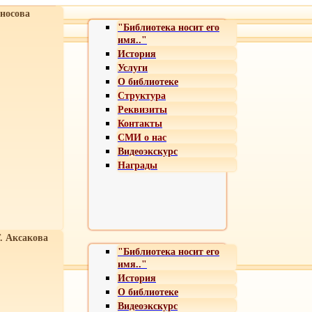
носова
"Библиотека носит его
имя.."
История
Услуги
О библиотеке
Структура
Реквизиты
Контакты
СМИ о нас
Видеоэкскурс
Награды
Т. Аксакова
"Библиотека носит его
имя.."
История
О библиотеке
Видеоэкскурс