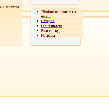
А. Шолохова
"Библиотека носит его
имя.."
История
О библиотеке
Видеоэкскурс
Награды