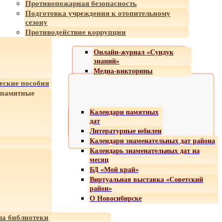
Противопожарная безопасность
Подготовка учреждения к отопительному
сезону
Противодействие коррупции
Онлайн-журнал «Сундук
знаний»
Медиа-викторины
еские пособия
 памятные
Календари памятных
дат
Литературные юбилеи
Календари знаменательных дат района
Календарь знаменательных дат на
месяц
БД «Мой край»
Виртуальная выставка «Советский
район»
О Новосибирске
а библиотеки