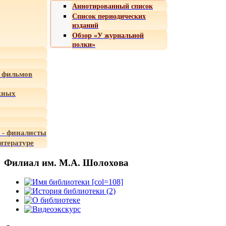
Аннотированный список
Список периодических
изданий
Обзор «У журнальной
полки»
 фильмов
жных
 - финалисты
итературе
Филиал им. М.А. Шолохова