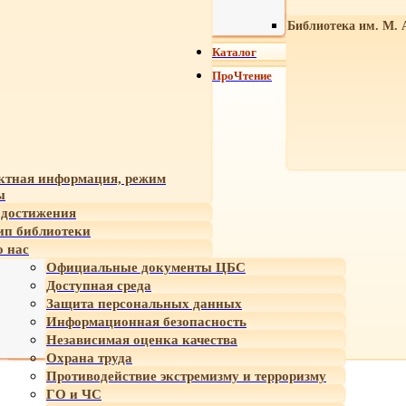
Библиотека им. М. 
Каталог
ПроЧтение
ктная информация, режим
ы
достижения
ип библиотеки
 нас
Официальные документы ЦБС
Доступная среда
Защита персональных данных
Информационная безопасность
Независимая оценка качества
Охрана труда
Противодействие экстремизму и терроризму
ГО и ЧС