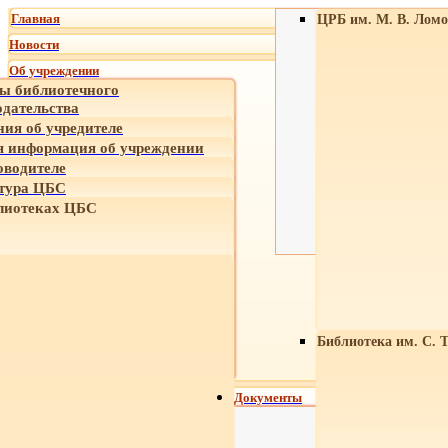
Главная
ЦРБ им. М. В. Ломо
Новости
Об учреждении
ы библиотечного
одательства
ния об учредителе
 информация об учреждении
оводителе
тура ЦБС
лиотеках ЦБС
Библиотека им. С. 
Документы