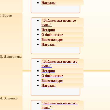
Награды
. Барто
"Библиотека носит ее
имя.."
История
О библиотеке
Видеоэкскурс
Награды
 Д. Дмитриева
"Библиотека носит его
имя.."
История
О библиотеке
Видеоэкскурс
Награды
М. Зощенко
"Библиотека носит его
имя.."