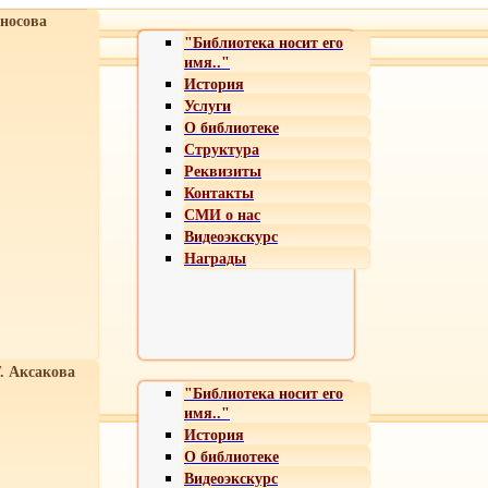
носова
"Библиотека носит его
имя.."
История
Услуги
О библиотеке
Структура
Реквизиты
Контакты
СМИ о нас
Видеоэкскурс
Награды
Т. Аксакова
"Библиотека носит его
имя.."
История
О библиотеке
Видеоэкскурс