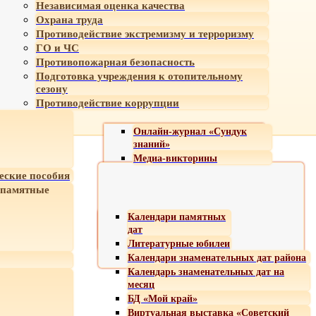
Независимая оценка качества
Охрана труда
Противодействие экстремизму и терроризму
ГО и ЧС
Противопожарная безопасность
Подготовка учреждения к отопительному
сезону
Противодействие коррупции
Онлайн-журнал «Сундук
знаний»
Медиа-викторины
еские пособия
 памятные
Календари памятных
дат
Литературные юбилеи
Календари знаменательных дат района
Календарь знаменательных дат на
месяц
БД «Мой край»
Виртуальная выставка «Советский