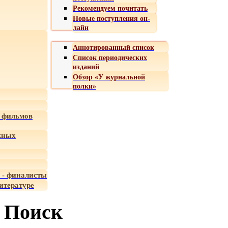
Рекомендуем почитать
Новые поступления он-
лайн
Аннотированный список
Список периодических
изданий
Обзор «У журнальной
полки»
 фильмов
жных
 - финалисты
итературе
Поиск