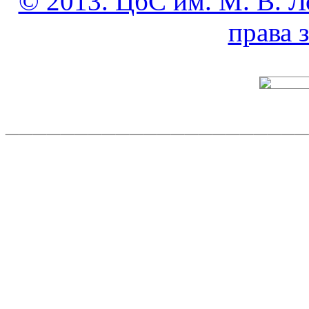
© 2013. ЦбС им. М. В. Л
права
______________________