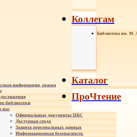
Коллегам
Библиотека им. М. 
Каталог
ктная информация, режим
ы
ПроЧтение
достижения
ип библиотеки
 нас
Официальные документы ЦБС
Доступная среда
Защита персональных данных
Информационная безопасность