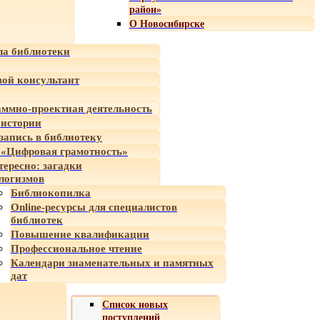
район»
О Новосибирске
а библиотеки
ой консультант
ммно-проектная деятельность
 истории
-запись в библиотеку
«Цифровая грамотность»
тересно: загадки
логизмов
Библиокопилка
Online-ресурсы для специалистов
библиотек
Повышение квалификации
Профессиональное чтение
Календари знаменательных и памятных
дат
Список новых
поступлений