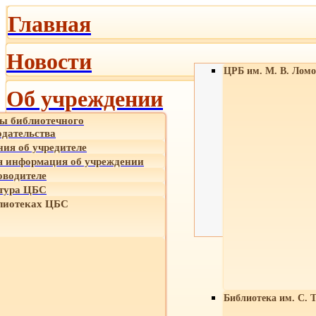
Главная
Новости
ЦРБ им. М. В. Ломо
Об учреждении
ы библиотечного
одательства
ния об учредителе
 информация об учреждении
оводителе
тура ЦБС
лиотеках ЦБС
Библиотека им. С. 