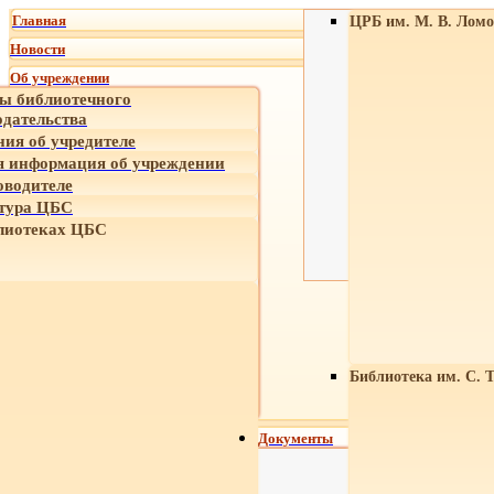
Главная
ЦРБ им. М. В. Ломо
Новости
Об учреждении
ы библиотечного
одательства
ния об учредителе
 информация об учреждении
оводителе
тура ЦБС
лиотеках ЦБС
Библиотека им. С. 
Документы