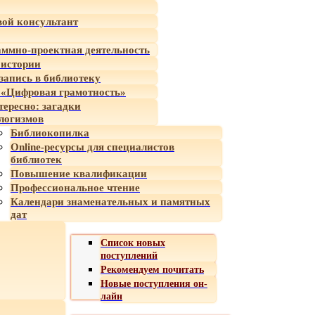
ой консультант
ммно-проектная деятельность
 истории
-запись в библиотеку
«Цифровая грамотность»
тересно: загадки
логизмов
Библиокопилка
Online-ресурсы для специалистов
библиотек
Повышение квалификации
Профессиональное чтение
Календари знаменательных и памятных
дат
Список новых
поступлений
Рекомендуем почитать
Новые поступления он-
лайн