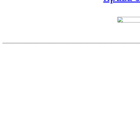
______________________