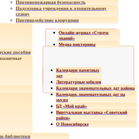
Противопожарная безопасность
Подготовка учреждения к отопительному
сезону
Противодействие коррупции
Онлайн-журнал «Сундук
знаний»
Медиа-викторины
еские пособия
 памятные
Календари памятных
дат
Литературные юбилеи
Календари знаменательных дат района
Календарь знаменательных дат на
месяц
БД «Мой край»
Виртуальная выставка «Советский
район»
О Новосибирске
а библиотеки