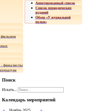
Аннотированный список
Список периодических
изданий
Обзор «У журнальной
полки»
 фильмов
жных
 - финалисты
итературе
Поиск
Искать...
Календарь мероприятий
«
Ноябрь 2025
»