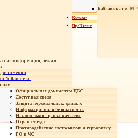
Библиотека им. М. 
Каталог
ПроЧтение
ктная информация, режим
ы
достижения
ип библиотеки
 нас
Официальные документы ЦБС
Доступная среда
Защита персональных данных
Информационная безопасность
Независимая оценка качества
Охрана труда
Противодействие экстремизму и терроризму
ГО и ЧС