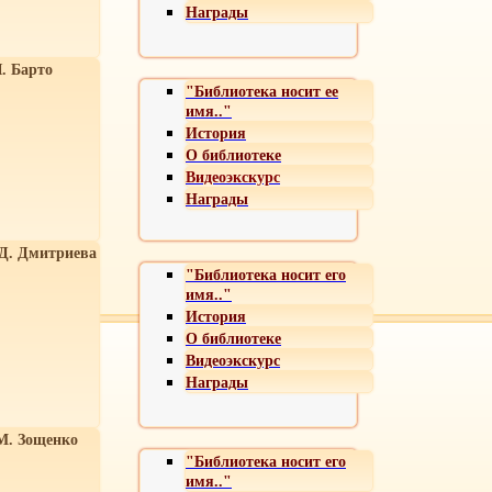
Награды
. Барто
"Библиотека носит ее
имя.."
История
О библиотеке
Видеоэкскурс
Награды
 Д. Дмитриева
"Библиотека носит его
имя.."
История
О библиотеке
Видеоэкскурс
Награды
М. Зощенко
"Библиотека носит его
имя.."