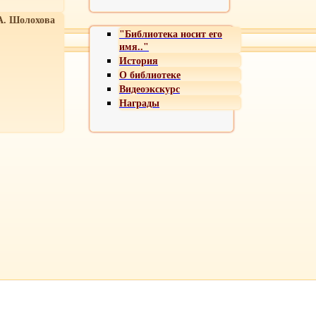
А. Шолохова
"Библиотека носит его
имя.."
История
О библиотеке
Видеоэкскурс
Награды