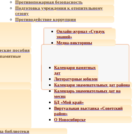
Противопожарная безопасность
Подготовка учреждения к отопительному
сезону
Противодействие коррупции
Онлайн-журнал «Сундук
знаний»
Медиа-викторины
еские пособия
 памятные
Календари памятных
дат
Литературные юбилеи
Календари знаменательных дат района
Календарь знаменательных дат на
месяц
БД «Мой край»
Виртуальная выставка «Советский
район»
О Новосибирске
а библиотеки