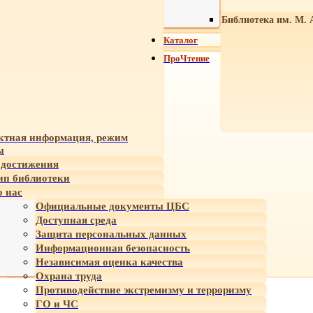
Библиотека им. М. 
Каталог
ПроЧтение
ктная информация, режим
ы
достижения
ип библиотеки
 нас
Официальные документы ЦБС
Доступная среда
Защита персональных данных
Информационная безопасность
Независимая оценка качества
Охрана труда
Противодействие экстремизму и терроризму
ГО и ЧС