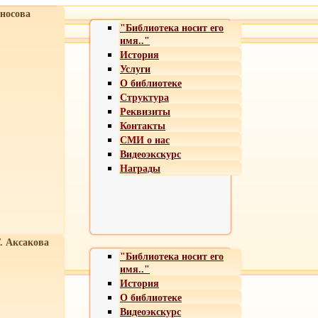
носова
"Библиотека носит его
имя.."
История
Услуги
О библиотеке
Структура
Реквизиты
Контакты
СМИ о нас
Видеоэкскурс
Награды
Т. Аксакова
"Библиотека носит его
имя.."
История
О библиотеке
Видеоэкскурс