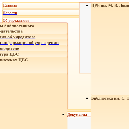
Главная
ЦРБ им. М. В. Ломо
Новости
Об учреждении
ы библиотечного
одательства
ния об учредителе
 информация об учреждении
оводителе
тура ЦБС
лиотеках ЦБС
Библиотека им. С. 
Документы