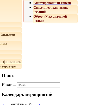
Аннотированный список
Список периодических
изданий
Обзор «У журнальной
полки»
 фильмов
жных
 - финалисты
итературе
Поиск
Искать...
Календарь мероприятий
«
Сентябрь 2025
»