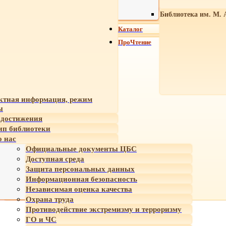
Библиотека им. М. 
Каталог
ПроЧтение
ктная информация, режим
ы
достижения
ип библиотеки
 нас
Официальные документы ЦБС
Доступная среда
Защита персональных данных
Информационная безопасность
Независимая оценка качества
Охрана труда
Противодействие экстремизму и терроризму
ГО и ЧС