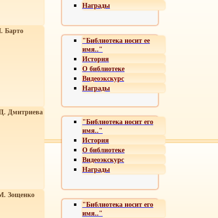
Награды
. Барто
"Библиотека носит ее
имя.."
История
О библиотеке
Видеоэкскурс
Награды
 Д. Дмитриева
"Библиотека носит его
имя.."
История
О библиотеке
Видеоэкскурс
Награды
М. Зощенко
"Библиотека носит его
имя.."