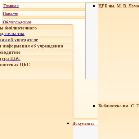
Главная
ЦРБ им. М. В. Ломо
Новости
Об учреждении
ы библиотечного
одательства
ния об учредителе
 информация об учреждении
оводителе
тура ЦБС
лиотеках ЦБС
Библиотека им. С. 
Документы