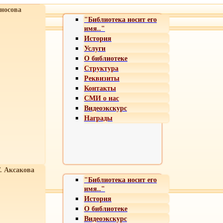
носова
"Библиотека носит его
имя.."
История
Услуги
О библиотеке
Структура
Реквизиты
Контакты
СМИ о нас
Видеоэкскурс
Награды
Т. Аксакова
"Библиотека носит его
имя.."
История
О библиотеке
Видеоэкскурс