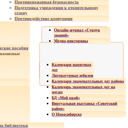
Противопожарная безопасность
Подготовка учреждения к отопительному
сезону
Противодействие коррупции
Онлайн-журнал «Сундук
знаний»
Медиа-викторины
еские пособия
 памятные
Календари памятных
дат
Литературные юбилеи
Календари знаменательных дат района
Календарь знаменательных дат на
месяц
БД «Мой край»
Виртуальная выставка «Советский
район»
О Новосибирске
а библиотеки