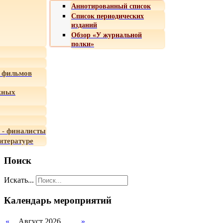
Аннотированный список
Список периодических
изданий
Обзор «У журнальной
полки»
 фильмов
жных
 - финалисты
итературе
Поиск
Искать...
Календарь мероприятий
«
Август 2026
»