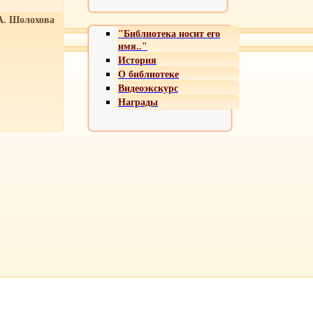
А. Шолохова
"Библиотека носит его
имя.."
История
О библиотеке
Видеоэкскурс
Награды