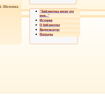
А. Шолохова
"Библиотека носит его
имя.."
История
О библиотеке
Видеоэкскурс
Награды