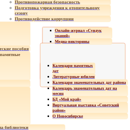
Противопожарная безопасность
Подготовка учреждения к отопительному
сезону
Противодействие коррупции
Онлайн-журнал «Сундук
знаний»
Медиа-викторины
еские пособия
 памятные
Календари памятных
дат
Литературные юбилеи
Календари знаменательных дат района
Календарь знаменательных дат на
месяц
БД «Мой край»
Виртуальная выставка «Советский
район»
О Новосибирске
а библиотеки