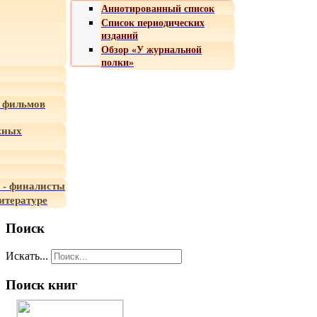
Аннотированный список
Список периодических
изданий
Обзор «У журнальной
полки»
 фильмов
жных
 - финалисты
итературе
Поиск
Искать...
Поиск книг