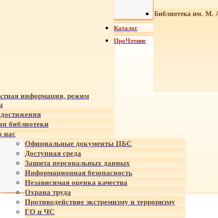
Библиотека им. М. 
Каталог
ПроЧтение
ктная информация, режим
ы
достижения
ип библиотеки
 нас
Официальные документы ЦБС
Доступная среда
Защита персональных данных
Информационная безопасность
Независимая оценка качества
Охрана труда
Противодействие экстремизму и терроризму
ГО и ЧС