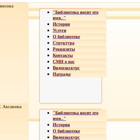
носова
"Библиотека носит его
имя.."
История
Услуги
О библиотеке
Структура
Реквизиты
Контакты
СМИ о нас
Видеоэкскурс
Награды
Т. Аксакова
"Библиотека носит его
имя.."
История
О библиотеке
Видеоэкскурс