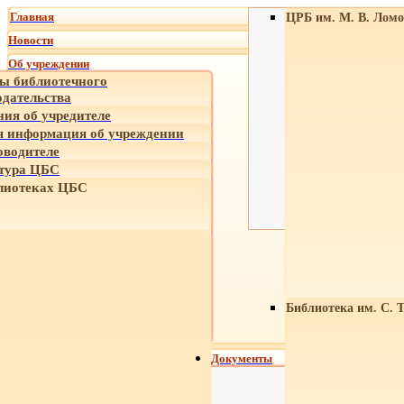
Главная
ЦРБ им. М. В. Ломо
Новости
Об учреждении
ы библиотечного
одательства
ния об учредителе
 информация об учреждении
оводителе
тура ЦБС
лиотеках ЦБС
Библиотека им. С. 
Документы