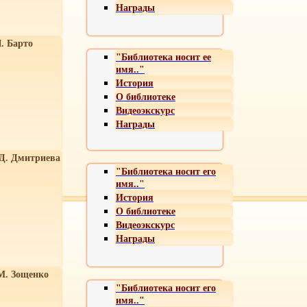
Награды
. Барто
"Библиотека носит ее
имя.."
История
О библиотеке
Видеоэкскурс
Награды
 Д. Дмитриева
"Библиотека носит его
имя.."
История
О библиотеке
Видеоэкскурс
Награды
М. Зощенко
"Библиотека носит его
имя.."