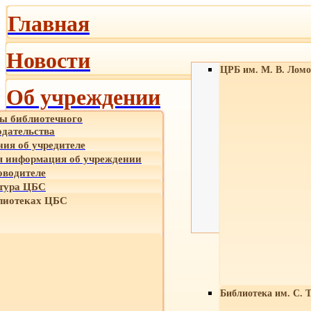
Главная
Новости
ЦРБ им. М. В. Ломо
Об учреждении
ы библиотечного
одательства
ния об учредителе
 информация об учреждении
оводителе
тура ЦБС
лиотеках ЦБС
Библиотека им. С. 