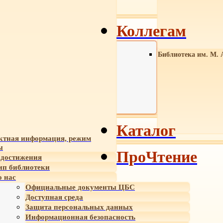
Коллегам
Библиотека им. М. 
Каталог
ктная информация, режим
ы
ПроЧтение
достижения
ип библиотеки
 нас
Официальные документы ЦБС
Доступная среда
Защита персональных данных
Информационная безопасность