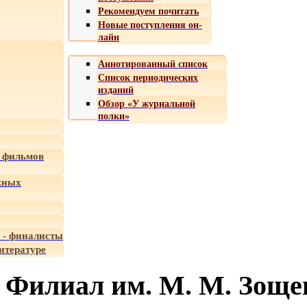
Рекомендуем почитать
Новые поступления он-
лайн
Аннотированный список
Список периодических
изданий
Обзор «У журнальной
полки»
 фильмов
жных
 - финалисты
итературе
Филиал им. М. М. Зоще