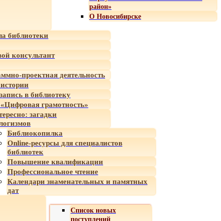
район»
О Новосибирске
а библиотеки
ой консультант
ммно-проектная деятельность
 истории
-запись в библиотеку
«Цифровая грамотность»
тересно: загадки
логизмов
Библиокопилка
Online-ресурсы для специалистов
библиотек
Повышение квалификации
Профессиональное чтение
Календари знаменательных и памятных
дат
Список новых
поступлений