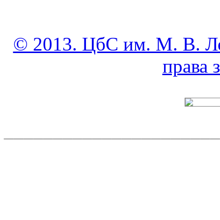
© 2013. ЦбС им. М. В. Л
права
______________________