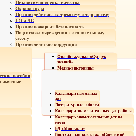
Независимая оценка качества
Охрана труда
Противодействие экстремизму и терроризму
ГО и ЧС
Противопожарная безопасность
Подготовка учреждения к отопительному
сезону
Противодействие коррупции
Онлайн-журнал «Сундук
знаний»
Медиа-викторины
еские пособия
 памятные
Календари памятных
дат
Литературные юбилеи
Календари знаменательных дат района
Календарь знаменательных дат на
месяц
БД «Мой край»
Виртуальная выставка «Советский