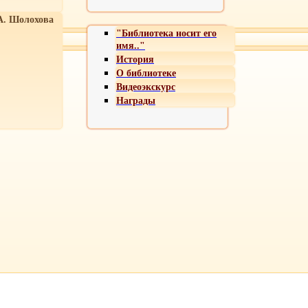
А. Шолохова
"Библиотека носит его
имя.."
История
О библиотеке
Видеоэкскурс
Награды