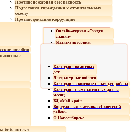
Противопожарная безопасность
Подготовка учреждения к отопительному
сезону
Противодействие коррупции
Онлайн-журнал «Сундук
знаний»
Медиа-викторины
еские пособия
 памятные
Календари памятных
дат
Литературные юбилеи
Календари знаменательных дат района
Календарь знаменательных дат на
месяц
БД «Мой край»
Виртуальная выставка «Советский
район»
О Новосибирске
а библиотеки