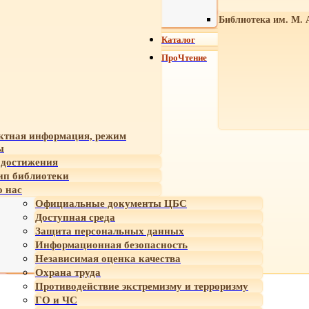
Библиотека им. М. 
Каталог
ПроЧтение
ктная информация, режим
ы
достижения
ип библиотеки
 нас
Официальные документы ЦБС
Доступная среда
Защита персональных данных
Информационная безопасность
Независимая оценка качества
Охрана труда
Противодействие экстремизму и терроризму
ГО и ЧС