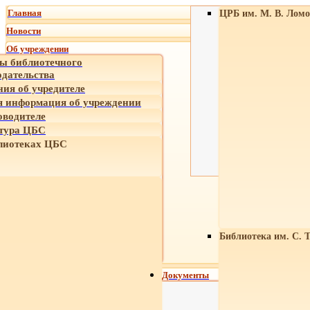
Главная
ЦРБ им. М. В. Ломо
Новости
Об учреждении
ы библиотечного
одательства
ния об учредителе
 информация об учреждении
оводителе
тура ЦБС
лиотеках ЦБС
Библиотека им. С. 
Документы