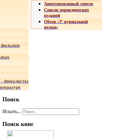
Аннотированный список
Список периодических
изданий
Обзор «У журнальной
полки»
 фильмов
жных
 - финалисты
итературе
Поиск
Искать...
Поиск книг