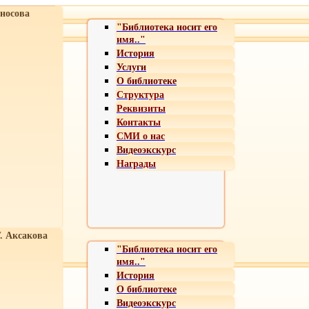
носова
"Библиотека носит его
имя.."
История
Услуги
О библиотеке
Структура
Реквизиты
Контакты
СМИ о нас
Видеоэкскурс
Награды
Т. Аксакова
"Библиотека носит его
имя.."
История
О библиотеке
Видеоэкскурс