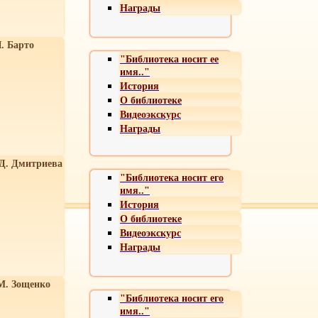
Награды
. Барто
"Библиотека носит ее
имя.."
История
О библиотеке
Видеоэкскурс
Награды
 Д. Дмитриева
"Библиотека носит его
имя.."
История
О библиотеке
Видеоэкскурс
Награды
М. Зощенко
"Библиотека носит его
имя.."