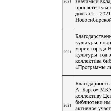
значимый вкла
2021
просветительс
диктант – 2021
Новосибирской
Благодарствен
культуры, спо
мэрии города 
2021
культуры год з
коллектива би
«Программы ле
Благодарность
А. Барто» МК
коллективу Це
библиотеки им
2021
активное учас