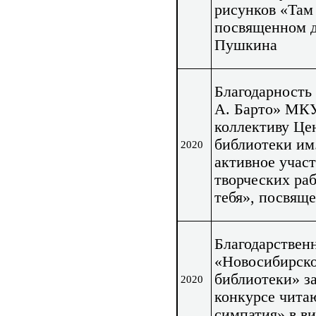
рисунков «Там
посвященном д
Пушкина
Благодарность
А. Барто» МК
коллективу Це
библиотеки им
2020
активное учас
творческих ра
тебя», посвящ
Благодарствен
«Новосибирск
библиотеки» з
2020
конкурсе чита
симпатия» в в