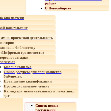
район»
О Новосибирске
а библиотеки
ой консультант
ммно-проектная деятельность
 истории
-запись в библиотеку
«Цифровая грамотность»
тересно: загадки
логизмов
Библиокопилка
Online-ресурсы для специалистов
библиотек
Повышение квалификации
Профессиональное чтение
Календари знаменательных и памятных
дат
Список новых
поступлений