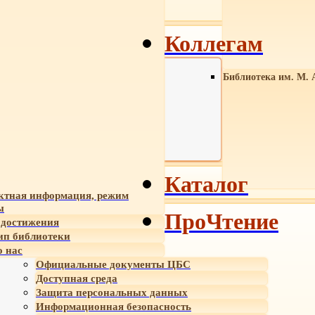
Коллегам
Библиотека им. М. 
Каталог
ктная информация, режим
ы
ПроЧтение
достижения
ип библиотеки
 нас
Официальные документы ЦБС
Доступная среда
Защита персональных данных
Информационная безопасность