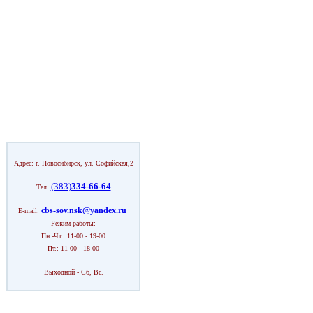
Адрес: г. Новосибирск, ул. Софийская,2
(383)
334-66-64
Тел.
cbs-sov.nsk@yandex.ru
E-mail:
Режим работы:
Пн.-Чт.: 11-00 - 19-00
Пт.: 11-00 - 18-00
Выходной - Сб, Вс.