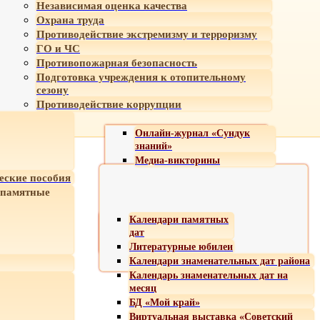
Независимая оценка качества
Охрана труда
Противодействие экстремизму и терроризму
ГО и ЧС
Противопожарная безопасность
Подготовка учреждения к отопительному
сезону
Противодействие коррупции
Онлайн-журнал «Сундук
знаний»
Медиа-викторины
еские пособия
 памятные
Календари памятных
дат
Литературные юбилеи
Календари знаменательных дат района
Календарь знаменательных дат на
месяц
БД «Мой край»
Виртуальная выставка «Советский