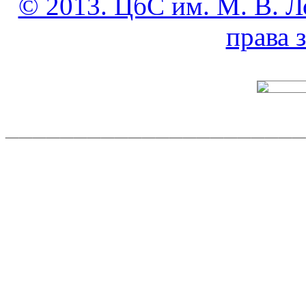
© 2013. ЦбС им. М. В. Л
права
______________________