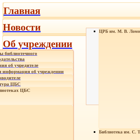
Главная
Новости
ЦРБ им. М. В. Ломо
Об учреждении
ы библиотечного
одательства
ния об учредителе
 информация об учреждении
оводителе
тура ЦБС
лиотеках ЦБС
Библиотека им. С. 