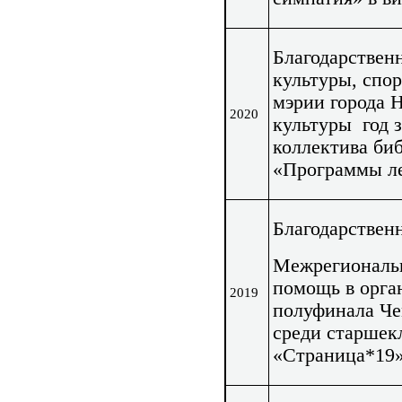
Благодарствен
культуры, спо
мэрии города 
2020
культуры год з
коллектива би
«Программы ле
Благодарствен
Межрегиональн
помощь в орга
2019
полуфинала Че
среди старшек
«Страница*19