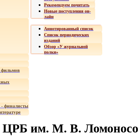
Рекомендуем почитать
Новые поступления он-
лайн
Аннотированный список
Список периодических
изданий
Обзор «У журнальной
полки»
 фильмов
жных
 - финалисты
итературе
ЦРБ им. М. В. Ломонос