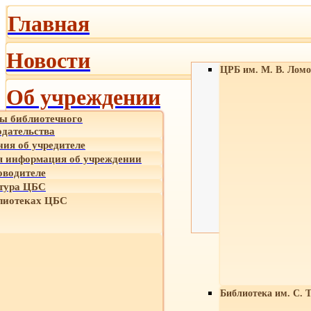
Главная
Новости
ЦРБ им. М. В. Ломо
Об учреждении
ы библиотечного
одательства
ния об учредителе
 информация об учреждении
оводителе
тура ЦБС
лиотеках ЦБС
Библиотека им. С. 