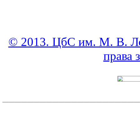
© 2013. ЦбС им. М. В. Л
права
______________________