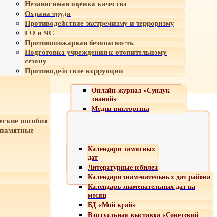
Независимая оценка качества
Охрана труда
Противодействие экстремизму и терроризму
ГО и ЧС
Противопожарная безопасность
Подготовка учреждения к отопительному
сезону
Противодействие коррупции
Онлайн-журнал «Сундук
знаний»
Медиа-викторины
еские пособия
 памятные
Календари памятных
дат
Литературные юбилеи
Календари знаменательных дат района
Календарь знаменательных дат на
месяц
БД «Мой край»
Виртуальная выставка «Советский