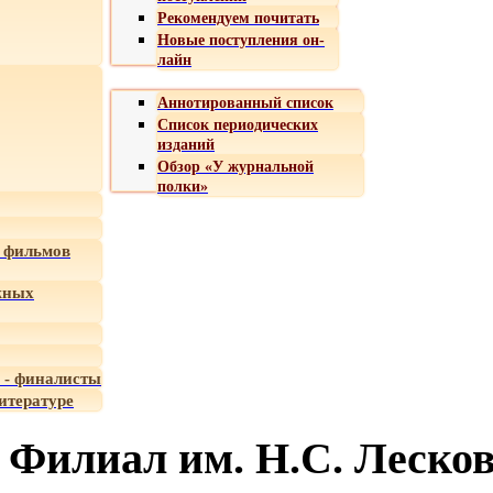
Рекомендуем почитать
Новые поступления он-
лайн
Аннотированный список
Список периодических
изданий
Обзор «У журнальной
полки»
 фильмов
жных
 - финалисты
итературе
Филиал им. Н.С. Лесков