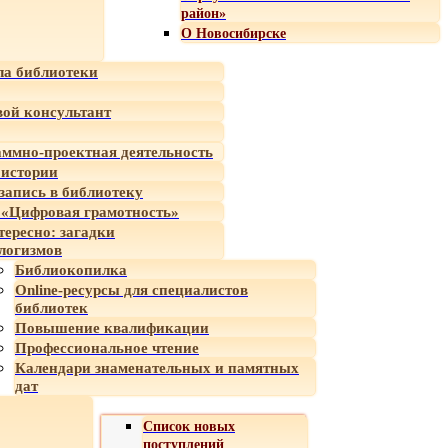
район»
О Новосибирске
а библиотеки
ой консультант
ммно-проектная деятельность
 истории
-запись в библиотеку
«Цифровая грамотность»
тересно: загадки
логизмов
Библиокопилка
Online-ресурсы для специалистов
библиотек
Повышение квалификации
Профессиональное чтение
Календари знаменательных и памятных
дат
Список новых
поступлений