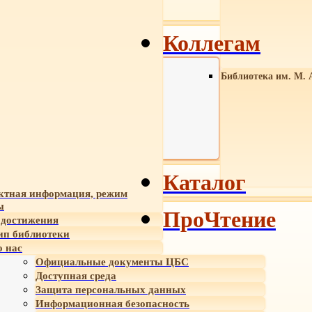
Коллегам
Библиотека им. М. 
Каталог
ктная информация, режим
ы
ПроЧтение
достижения
ип библиотеки
 нас
Официальные документы ЦБС
Доступная среда
Защита персональных данных
Информационная безопасность