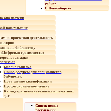
район»
О Новосибирске
а библиотеки
ой консультант
ммно-проектная деятельность
 истории
-запись в библиотеку
«Цифровая грамотность»
тересно: загадки
логизмов
Библиокопилка
Online-ресурсы для специалистов
библиотек
Повышение квалификации
Профессиональное чтение
Календари знаменательных и памятных
дат
Список новых
поступлений