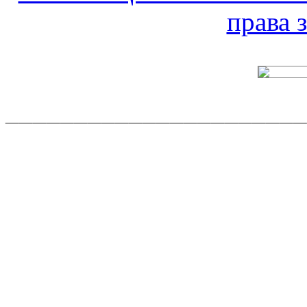
права
______________________