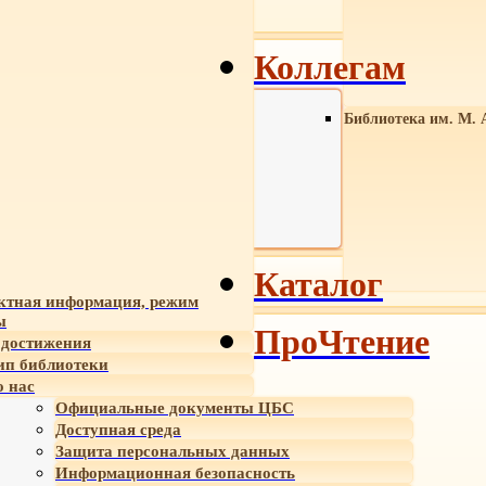
Коллегам
Библиотека им. М. 
Каталог
ктная информация, режим
ы
ПроЧтение
достижения
ип библиотеки
 нас
Официальные документы ЦБС
Доступная среда
Защита персональных данных
Информационная безопасность