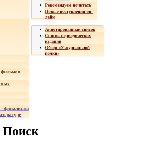
Рекомендуем почитать
Новые поступления он-
лайн
Аннотированный список
Список периодических
изданий
Обзор «У журнальной
полки»
 фильмов
жных
 - финалисты
итературе
Поиск