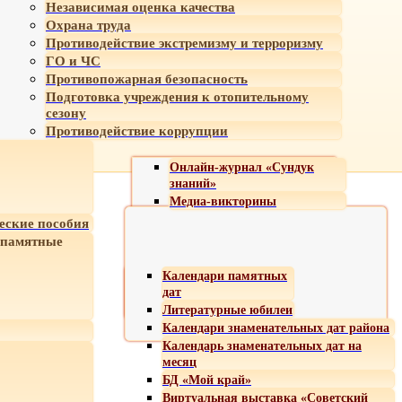
Независимая оценка качества
Охрана труда
Противодействие экстремизму и терроризму
ГО и ЧС
Противопожарная безопасность
Подготовка учреждения к отопительному
сезону
Противодействие коррупции
Онлайн-журнал «Сундук
знаний»
Медиа-викторины
еские пособия
 памятные
Календари памятных
дат
Литературные юбилеи
Календари знаменательных дат района
Календарь знаменательных дат на
месяц
БД «Мой край»
Виртуальная выставка «Советский