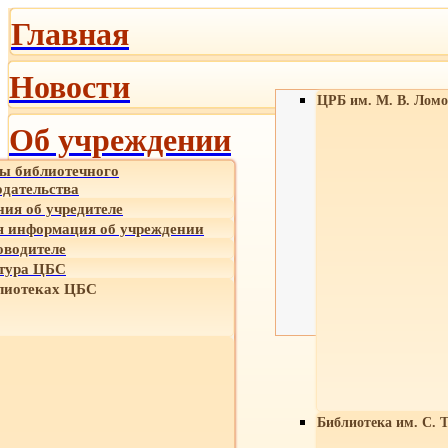
Главная
Новости
ЦРБ им. М. В. Ломо
Об учреждении
ы библиотечного
одательства
ния об учредителе
 информация об учреждении
оводителе
тура ЦБС
лиотеках ЦБС
Библиотека им. С. 