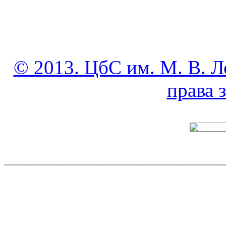
© 2013. ЦбС им. М. В. Л
права
______________________