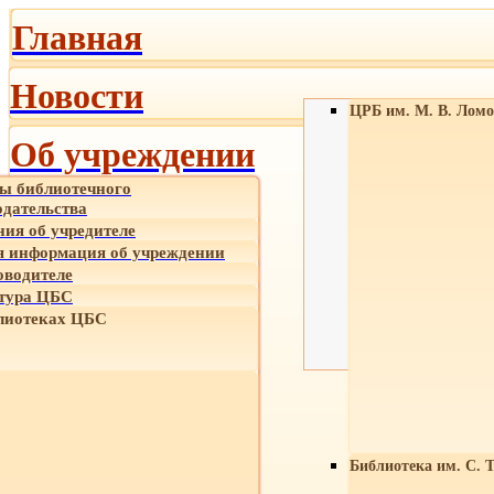
Главная
Новости
ЦРБ им. М. В. Ломо
Об учреждении
ы библиотечного
одательства
ния об учредителе
 информация об учреждении
оводителе
тура ЦБС
лиотеках ЦБС
Библиотека им. С. 