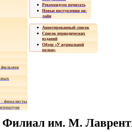
Рекомендуем почитать
Новые поступления он-
лайн
Аннотированный список
Список периодических
изданий
Обзор «У журнальной
полки»
 фильмов
жных
 - финалисты
итературе
Филиал им. М. Лаврент