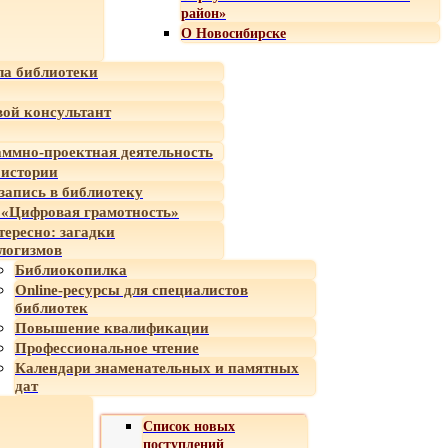
район»
О Новосибирске
а библиотеки
ой консультант
ммно-проектная деятельность
 истории
-запись в библиотеку
«Цифровая грамотность»
тересно: загадки
логизмов
Библиокопилка
Online-ресурсы для специалистов
библиотек
Повышение квалификации
Профессиональное чтение
Календари знаменательных и памятных
дат
Список новых
поступлений