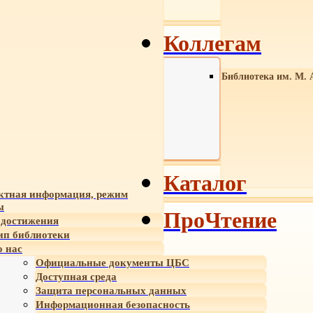
Коллегам
Библиотека им. М. 
Каталог
ктная информация, режим
ы
ПроЧтение
достижения
ип библиотеки
 нас
Официальные документы ЦБС
Доступная среда
Защита персональных данных
Информационная безопасность