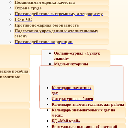
Независимая оценка качества
Охрана труда
Противодействие экстремизму и терроризму
ГО и ЧС
Противопожарная безопасность
Подготовка учреждения к отопительному
сезону
Противодействие коррупции
Онлайн-журнал «Сундук
знаний»
Медиа-викторины
еские пособия
 памятные
Календари памятных
дат
Литературные юбилеи
Календари знаменательных дат района
Календарь знаменательных дат на
месяц
БД «Мой край»
Виртуальная выставка «Советский