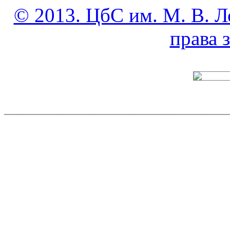
© 2013. ЦбС им. М. В. Л
права
______________________