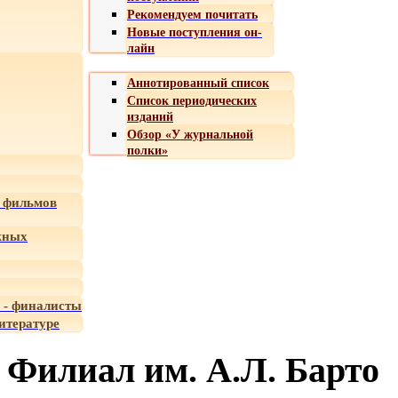
Рекомендуем почитать
Новые поступления он-
лайн
Аннотированный список
Список периодических
изданий
Обзор «У журнальной
полки»
 фильмов
жных
 - финалисты
итературе
Филиал им. А.Л. Барто