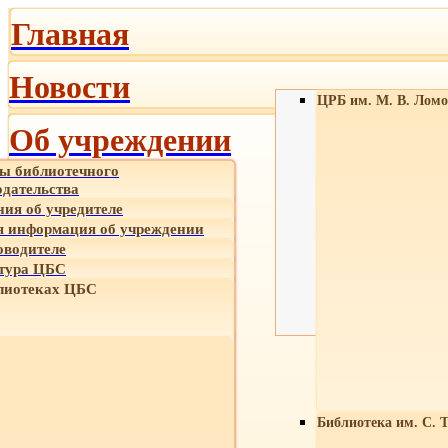
Главная
Новости
ЦРБ им. М. В. Ломо
Об учреждении
ы библиотечного
одательства
ния об учредителе
 информация об учреждении
оводителе
тура ЦБС
лиотеках ЦБС
Библиотека им. С. 