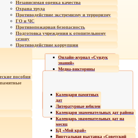
Независимая оценка качества
Охрана труда
Противодействие экстремизму и терроризму
ГО и ЧС
Противопожарная безопасность
Подготовка учреждения к отопительному
сезону
Противодействие коррупции
Онлайн-журнал «Сундук
знаний»
Медиа-викторины
еские пособия
 памятные
Календари памятных
дат
Литературные юбилеи
Календари знаменательных дат района
Календарь знаменательных дат на
месяц
БД «Мой край»
Виртуальная выставка «Советский