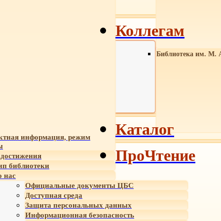
Коллегам
Библиотека им. М. 
Каталог
ктная информация, режим
ы
ПроЧтение
достижения
ип библиотеки
 нас
Официальные документы ЦБС
Доступная среда
Защита персональных данных
Информационная безопасность