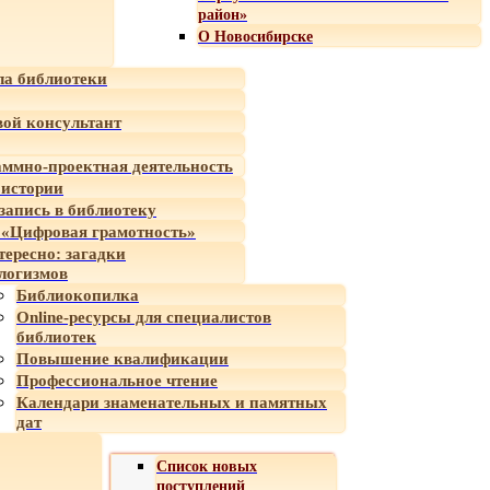
район»
О Новосибирске
а библиотеки
ой консультант
ммно-проектная деятельность
 истории
-запись в библиотеку
«Цифровая грамотность»
тересно: загадки
логизмов
Библиокопилка
Online-ресурсы для специалистов
библиотек
Повышение квалификации
Профессиональное чтение
Календари знаменательных и памятных
дат
Список новых
поступлений