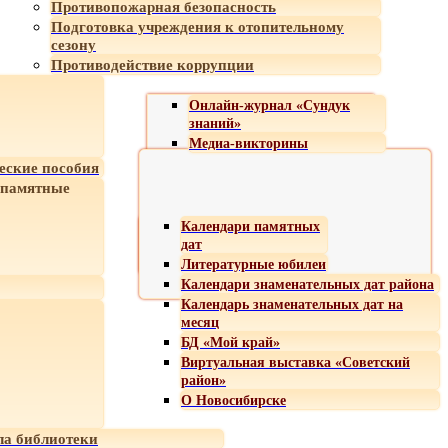
Противопожарная безопасность
Подготовка учреждения к отопительному
сезону
Противодействие коррупции
Онлайн-журнал «Сундук
знаний»
Медиа-викторины
еские пособия
 памятные
Календари памятных
дат
Литературные юбилеи
Календари знаменательных дат района
Календарь знаменательных дат на
месяц
БД «Мой край»
Виртуальная выставка «Советский
район»
О Новосибирске
а библиотеки