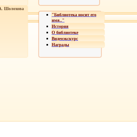
А. Шолохова
"Библиотека носит его
имя.."
История
О библиотеке
Видеоэкскурс
Награды