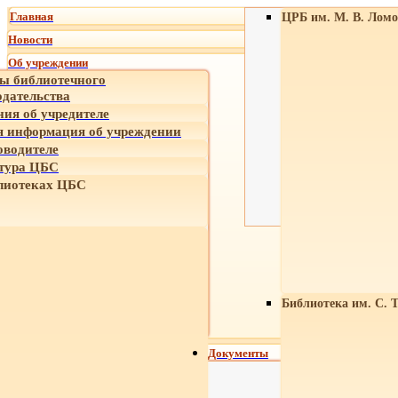
Главная
ЦРБ им. М. В. Ломо
Новости
Об учреждении
ы библиотечного
одательства
ния об учредителе
 информация об учреждении
оводителе
тура ЦБС
лиотеках ЦБС
Библиотека им. С. 
Документы