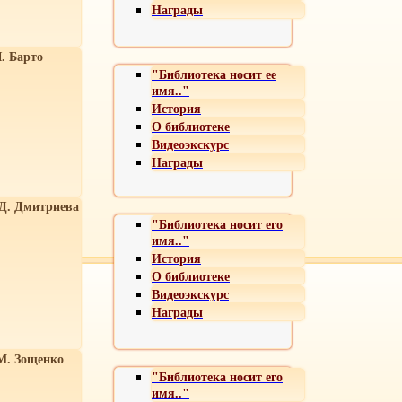
Награды
. Барто
"Библиотека носит ее
имя.."
История
О библиотеке
Видеоэкскурс
Награды
 Д. Дмитриева
"Библиотека носит его
имя.."
История
О библиотеке
Видеоэкскурс
Награды
М. Зощенко
"Библиотека носит его
имя.."