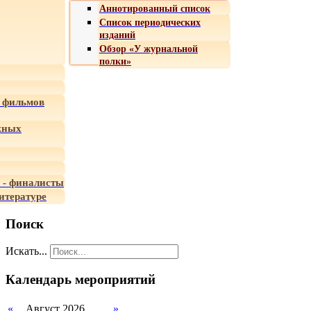
Аннотированный список
Список периодических
изданий
Обзор «У журнальной
полки»
 фильмов
жных
 - финалисты
итературе
Поиск
Искать...
Календарь мероприятий
«
Август 2026
»