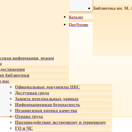
Библиотека им. М. 
Каталог
ПроЧтение
ктная информация, режим
ы
достижения
ип библиотеки
 нас
Официальные документы ЦБС
Доступная среда
Защита персональных данных
Информационная безопасность
Независимая оценка качества
Охрана труда
Противодействие экстремизму и терроризму
ГО и ЧС