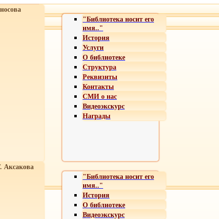
носова
"Библиотека носит его
имя.."
История
Услуги
О библиотеке
Структура
Реквизиты
Контакты
СМИ о нас
Видеоэкскурс
Награды
Т. Аксакова
"Библиотека носит его
имя.."
История
О библиотеке
Видеоэкскурс