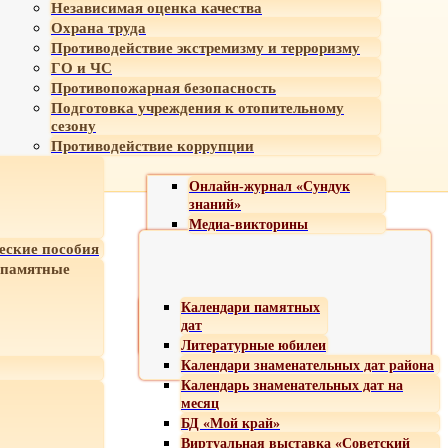
Независимая оценка качества
Охрана труда
Противодействие экстремизму и терроризму
ГО и ЧС
Противопожарная безопасность
Подготовка учреждения к отопительному
сезону
Противодействие коррупции
Онлайн-журнал «Сундук
знаний»
Медиа-викторины
еские пособия
 памятные
Календари памятных
дат
Литературные юбилеи
Календари знаменательных дат района
Календарь знаменательных дат на
месяц
БД «Мой край»
Виртуальная выставка «Советский