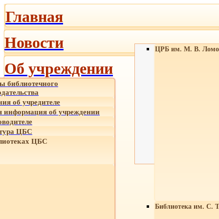
Главная
Новости
ЦРБ им. М. В. Ломо
Об учреждении
ы библиотечного
одательства
ния об учредителе
 информация об учреждении
оводителе
тура ЦБС
лиотеках ЦБС
Библиотека им. С. 