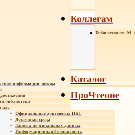
Коллегам
Библиотека им. М. 
Каталог
ктная информация, режим
ы
ПроЧтение
достижения
ип библиотеки
 нас
Официальные документы ЦБС
Доступная среда
Защита персональных данных
Информационная безопасность