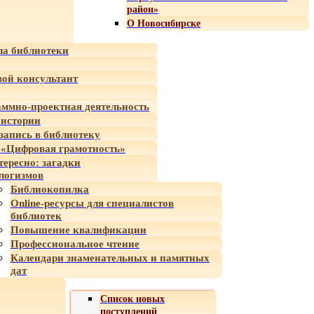
район»
О Новосибирске
а библиотеки
ой консультант
ммно-проектная деятельность
 истории
-запись в библиотеку
«Цифровая грамотность»
тересно: загадки
логизмов
Библиокопилка
Online-ресурсы для специалистов
библиотек
Повышение квалификации
Профессиональное чтение
Календари знаменательных и памятных
дат
Список новых
поступлений