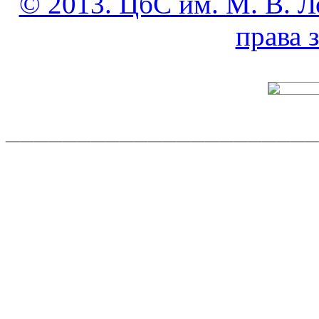
© 2013. ЦбС им. М. В. Л
права
______________________