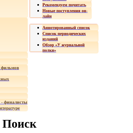
Рекомендуем почитать
Новые поступления он-
лайн
Аннотированный список
Список периодических
изданий
Обзор «У журнальной
полки»
 фильмов
жных
 - финалисты
итературе
Поиск