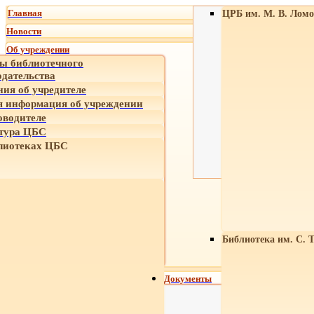
Главная
ЦРБ им. М. В. Ломо
Новости
Об учреждении
ы библиотечного
одательства
ния об учредителе
 информация об учреждении
оводителе
тура ЦБС
лиотеках ЦБС
Библиотека им. С. 
Документы