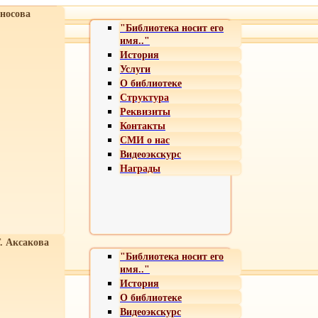
носова
"Библиотека носит его
имя.."
История
Услуги
О библиотеке
Структура
Реквизиты
Контакты
СМИ о нас
Видеоэкскурс
Награды
Т. Аксакова
"Библиотека носит его
имя.."
История
О библиотеке
Видеоэкскурс