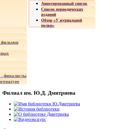
Аннотированный список
Список периодических
изданий
Обзор «У журнальной
полки»
 фильмов
жных
 - финалисты
итературе
Филиал им. Ю.Д. Дмитриева