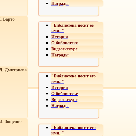
Награды
. Барто
"Библиотека носит ее
имя.."
История
О библиотеке
Видеоэкскурс
Награды
 Д. Дмитриева
"Библиотека носит его
имя.."
История
О библиотеке
Видеоэкскурс
Награды
М. Зощенко
"Библиотека носит его
имя.."