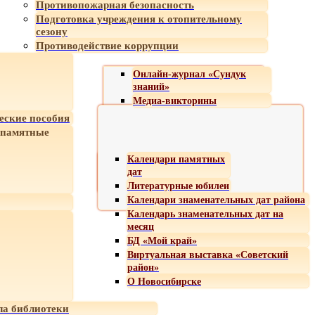
Противопожарная безопасность
Подготовка учреждения к отопительному
сезону
Противодействие коррупции
Онлайн-журнал «Сундук
знаний»
Медиа-викторины
еские пособия
 памятные
Календари памятных
дат
Литературные юбилеи
Календари знаменательных дат района
Календарь знаменательных дат на
месяц
БД «Мой край»
Виртуальная выставка «Советский
район»
О Новосибирске
а библиотеки