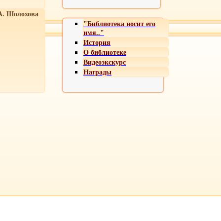
А. Шолохова
"Библиотека носит его
имя.."
История
О библиотеке
Видеоэкскурс
Награды