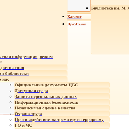
Библиотека им. М. 
Каталог
ПроЧтение
ктная информация, режим
ы
достижения
ип библиотеки
 нас
Официальные документы ЦБС
Доступная среда
Защита персональных данных
Информационная безопасность
Независимая оценка качества
Охрана труда
Противодействие экстремизму и терроризму
ГО и ЧС