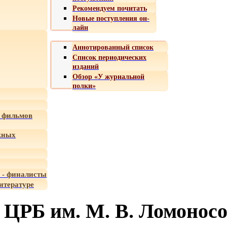
Рекомендуем почитать
Новые поступления он-
лайн
Аннотированный список
Список периодических
изданий
Обзор «У журнальной
полки»
 фильмов
жных
 - финалисты
итературе
ЦРБ им. М. В. Ломонос