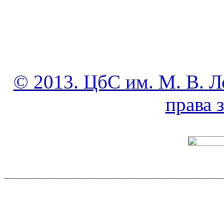
© 2013. ЦбС им. М. В. Л
права
______________________