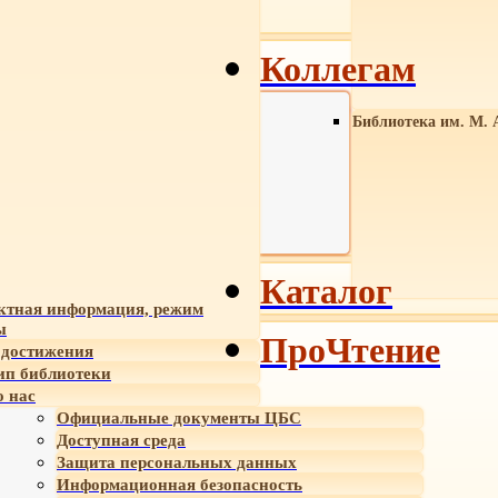
Коллегам
Библиотека им. М. 
Каталог
ктная информация, режим
ы
ПроЧтение
достижения
ип библиотеки
 нас
Официальные документы ЦБС
Доступная среда
Защита персональных данных
Информационная безопасность