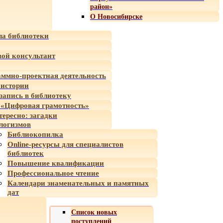
район»
О Новосибирске
а библиотеки
ой консультант
ммно-проектная деятельность
 истории
-запись в библиотеку
«Цифровая грамотность»
тересно: загадки
логизмов
Библиокопилка
Online-ресурсы для специалистов
библиотек
Повышение квалификации
Профессиональное чтение
Календари знаменательных и памятных
дат
Список новых
поступлений