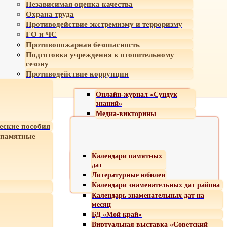
Независимая оценка качества
Охрана труда
Противодействие экстремизму и терроризму
ГО и ЧС
Противопожарная безопасность
Подготовка учреждения к отопительному
сезону
Противодействие коррупции
Онлайн-журнал «Сундук
знаний»
Медиа-викторины
еские пособия
 памятные
Календари памятных
дат
Литературные юбилеи
Календари знаменательных дат района
Календарь знаменательных дат на
месяц
БД «Мой край»
Виртуальная выставка «Советский