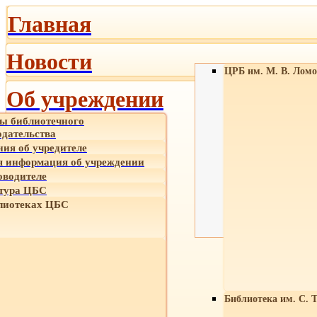
Главная
Новости
ЦРБ им. М. В. Ломо
Об учреждении
ы библиотечного
одательства
ния об учредителе
 информация об учреждении
оводителе
тура ЦБС
лиотеках ЦБС
Библиотека им. С. 