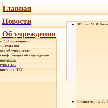
Главная
Новости
ЦРБ им. М. В. Ломо
Об учреждении
ы библиотечного
одательства
ния об учредителе
 информация об учреждении
оводителе
тура ЦБС
лиотеках ЦБС
Библиотека им. С. 