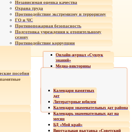
Независимая оценка качества
Охрана труда
Противодействие экстремизму и терроризму
ГО и ЧС
Противопожарная безопасность
Подготовка учреждения к отопительному
сезону
Противодействие коррупции
Онлайн-журнал «Сундук
знаний»
Медиа-викторины
еские пособия
 памятные
Календари памятных
дат
Литературные юбилеи
Календари знаменательных дат района
Календарь знаменательных дат на
месяц
БД «Мой край»
Виртуальная выставка «Советский