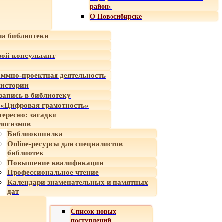
район»
О Новосибирске
а библиотеки
ой консультант
ммно-проектная деятельность
 истории
-запись в библиотеку
«Цифровая грамотность»
тересно: загадки
логизмов
Библиокопилка
Online-ресурсы для специалистов
библиотек
Повышение квалификации
Профессиональное чтение
Календари знаменательных и памятных
дат
Список новых
поступлений