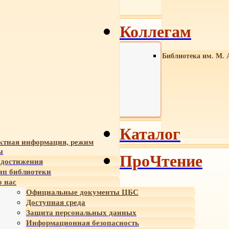
Коллегам
Библиотека им. М. 
Каталог
ктная информация, режим
ы
ПроЧтение
достижения
ип библиотеки
 нас
Официальные документы ЦБС
Доступная среда
Защита персональных данных
Информационная безопасность