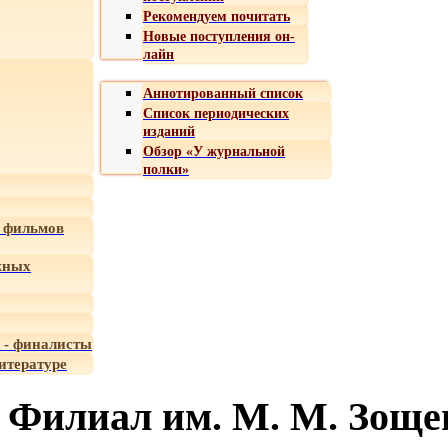
Рекомендуем почитать
Новые поступления он-
лайн
Аннотированный список
Список периодических
изданий
Обзор «У журнальной
полки»
 фильмов
жных
 - финалисты
итературе
Филиал им. М. М. Зоще