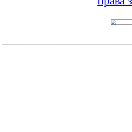
права
______________________