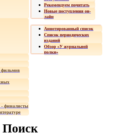
Рекомендуем почитать
Новые поступления он-
лайн
Аннотированный список
Список периодических
изданий
Обзор «У журнальной
полки»
 фильмов
жных
 - финалисты
итературе
Поиск