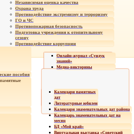
Независимая оценка качества
Охрана труда
Противодействие экстремизму и терроризму
ГО и ЧС
Противопожарная безопасность
Подготовка учреждения к отопительному
сезону
Противодействие коррупции
Онлайн-журнал «Сундук
знаний»
Медиа-викторины
еские пособия
 памятные
Календари памятных
дат
Литературные юбилеи
Календари знаменательных дат района
Календарь знаменательных дат на
месяц
БД «Мой край»
Виртуальная выставка «Советский