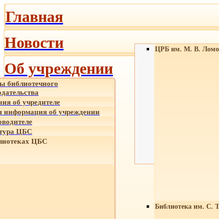
Главная
Новости
ЦРБ им. М. В. Ломо
Об учреждении
ы библиотечного
одательства
ния об учредителе
 информация об учреждении
оводителе
тура ЦБС
лиотеках ЦБС
Библиотека им. С. 