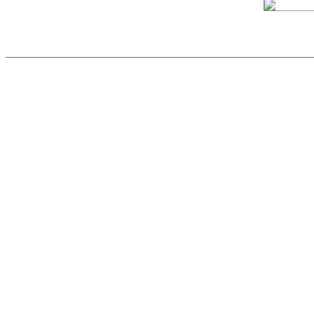
______________________