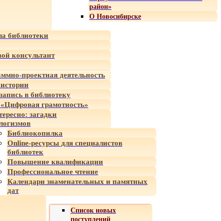
район»
О Новосибирске
а библиотеки
ой консультант
ммно-проектная деятельность
 истории
-запись в библиотеку
«Цифровая грамотность»
тересно: загадки
логизмов
Библиокопилка
Online-ресурсы для специалистов
библиотек
Повышение квалификации
Профессиональное чтение
Календари знаменательных и памятных
дат
Список новых
поступлений