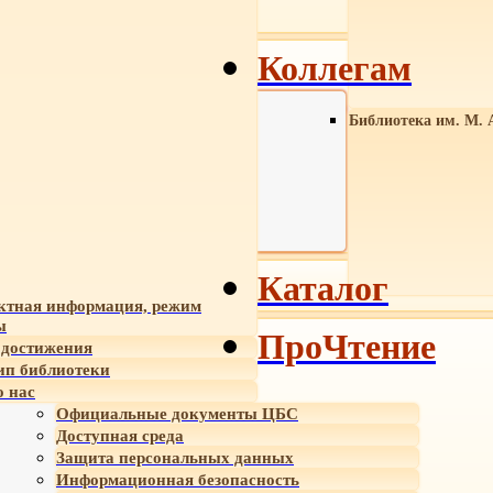
Коллегам
Библиотека им. М. 
Каталог
ктная информация, режим
ы
ПроЧтение
достижения
ип библиотеки
 нас
Официальные документы ЦБС
Доступная среда
Защита персональных данных
Информационная безопасность