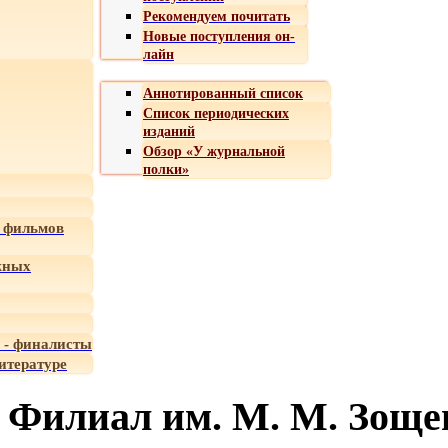
Рекомендуем почитать
Новые поступления он-
лайн
Аннотированный список
Список периодических
изданий
Обзор «У журнальной
полки»
 фильмов
жных
 - финалисты
итературе
Филиал им. М. М. Зоще