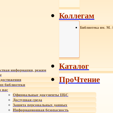
Коллегам
Библиотека им. М. 
Каталог
ктная информация, режим
ы
ПроЧтение
достижения
ип библиотеки
 нас
Официальные документы ЦБС
Доступная среда
Защита персональных данных
Информационная безопасность