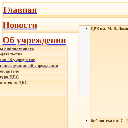
Главная
Новости
ЦРБ им. М. В. Ломо
Об учреждении
ы библиотечного
одательства
ния об учредителе
 информация об учреждении
оводителе
тура ЦБС
лиотеках ЦБС
Библиотека им. С. 