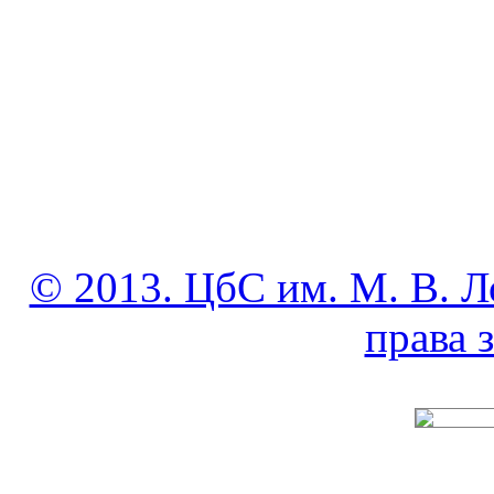
© 2013. ЦбС им. М. В. Л
права
______________________