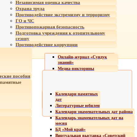
Независимая оценка качества
Охрана труда
Противодействие экстремизму и терроризму
ГО и ЧС
Противопожарная безопасность
Подготовка учреждения к отопительному
сезону
Противодействие коррупции
Онлайн-журнал «Сундук
знаний»
Медиа-викторины
еские пособия
 памятные
Календари памятных
дат
Литературные юбилеи
Календари знаменательных дат района
Календарь знаменательных дат на
месяц
БД «Мой край»
Виртуальная выставка «Советский