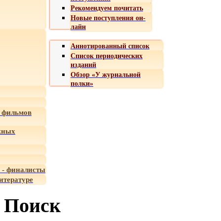
Рекомендуем почитать
Новые поступления он-
лайн
Аннотированный список
Список периодических
изданий
Обзор «У журнальной
полки»
 фильмов
жных
 - финалисты
итературе
Поиск