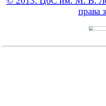
© 2013. ЦбС им. М. В. Л
права
______________________