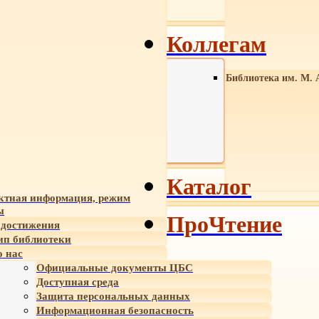
Коллегам
Библиотека им. М. 
Каталог
ктная информация, режим
ы
ПроЧтение
достижения
ип библиотеки
 нас
Официальные документы ЦБС
Доступная среда
Защита персональных данных
Информационная безопасность