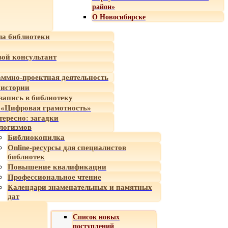
район»
О Новосибирске
а библиотеки
ой консультант
ммно-проектная деятельность
 истории
-запись в библиотеку
«Цифровая грамотность»
тересно: загадки
логизмов
Библиокопилка
Online-ресурсы для специалистов
библиотек
Повышение квалификации
Профессиональное чтение
Календари знаменательных и памятных
дат
Список новых
поступлений