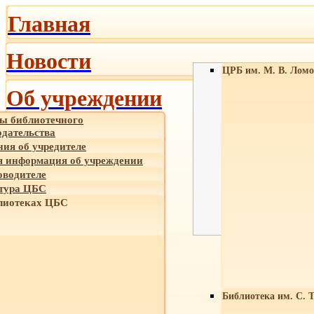
Главная
Новости
ЦРБ им. М. В. Ломо
Об учреждении
ы библиотечного
одательства
ния об учредителе
 информация об учреждении
оводителе
тура ЦБС
лиотеках ЦБС
Библиотека им. С. 