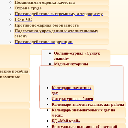
Независимая оценка качества
Охрана труда
Противодействие экстремизму и терроризму
ГО и ЧС
Противопожарная безопасность
Подготовка учреждения к отопительному
сезону
Противодействие коррупции
Онлайн-журнал «Сундук
знаний»
Медиа-викторины
еские пособия
 памятные
Календари памятных
дат
Литературные юбилеи
Календари знаменательных дат района
Календарь знаменательных дат на
месяц
БД «Мой край»
Виртуальная выставка «Советский