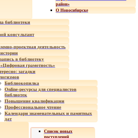
район»
О Новосибирске
а библиотеки
ой консультант
ммно-проектная деятельность
 истории
-запись в библиотеку
«Цифровая грамотность»
тересно: загадки
логизмов
Библиокопилка
Online-ресурсы для специалистов
библиотек
Повышение квалификации
Профессиональное чтение
Календари знаменательных и памятных
дат
Список новых
поступлений