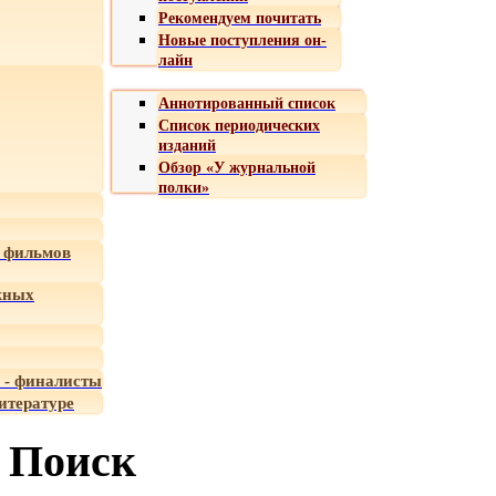
Рекомендуем почитать
Новые поступления он-
лайн
Аннотированный список
Список периодических
изданий
Обзор «У журнальной
полки»
 фильмов
жных
 - финалисты
итературе
Поиск