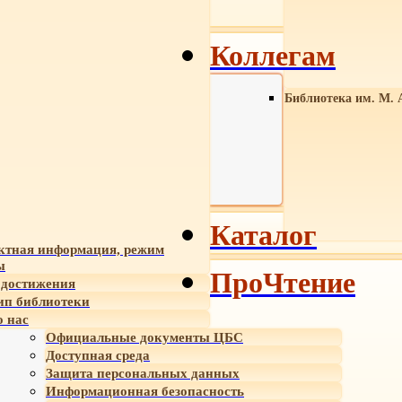
Коллегам
Библиотека им. М. 
Каталог
ктная информация, режим
ы
ПроЧтение
достижения
ип библиотеки
 нас
Официальные документы ЦБС
Доступная среда
Защита персональных данных
Информационная безопасность