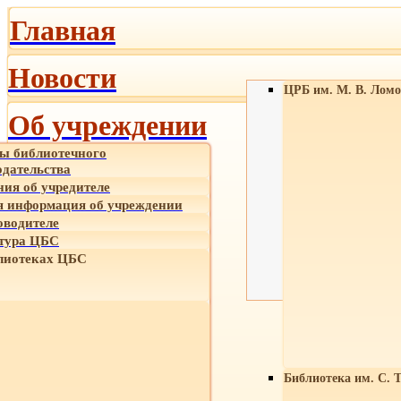
Главная
Новости
ЦРБ им. М. В. Ломо
Об учреждении
ы библиотечного
одательства
ния об учредителе
 информация об учреждении
оводителе
тура ЦБС
лиотеках ЦБС
Библиотека им. С. 