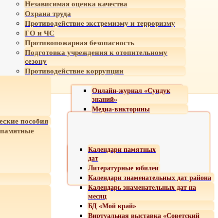
Независимая оценка качества
Охрана труда
Противодействие экстремизму и терроризму
ГО и ЧС
Противопожарная безопасность
Подготовка учреждения к отопительному
сезону
Противодействие коррупции
Онлайн-журнал «Сундук
знаний»
Медиа-викторины
еские пособия
 памятные
Календари памятных
дат
Литературные юбилеи
Календари знаменательных дат района
Календарь знаменательных дат на
месяц
БД «Мой край»
Виртуальная выставка «Советский