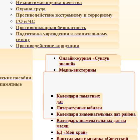
Независимая оценка качества
Охрана труда
Противодействие экстремизму и терроризму
ГО и ЧС
Противопожарная безопасность
Подготовка учреждения к отопительному
сезону
Противодействие коррупции
Онлайн-журнал «Сундук
знаний»
Медиа-викторины
еские пособия
 памятные
Календари памятных
дат
Литературные юбилеи
Календари знаменательных дат района
Календарь знаменательных дат на
месяц
БД «Мой край»
Виртуальная выставка «Советский