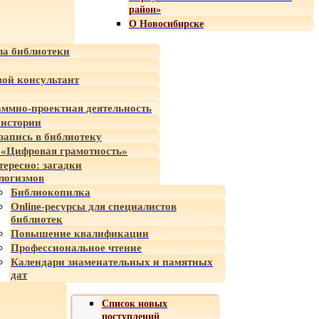
район»
О Новосибирске
а библиотеки
ой консультант
ммно-проектная деятельность
 истории
-запись в библиотеку
«Цифровая грамотность»
тересно: загадки
логизмов
Библиокопилка
Online-ресурсы для специалистов
библиотек
Повышение квалификации
Профессиональное чтение
Календари знаменательных и памятных
дат
Список новых
поступлений