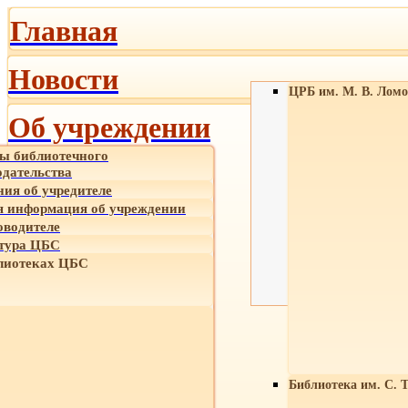
Главная
Новости
ЦРБ им. М. В. Ломо
Об учреждении
ы библиотечного
одательства
ния об учредителе
 информация об учреждении
оводителе
тура ЦБС
лиотеках ЦБС
Библиотека им. С. 