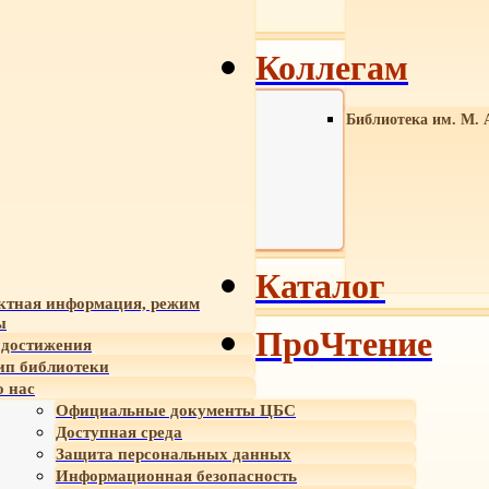
Коллегам
Библиотека им. М. 
Каталог
ктная информация, режим
ы
ПроЧтение
достижения
ип библиотеки
 нас
Официальные документы ЦБС
Доступная среда
Защита персональных данных
Информационная безопасность