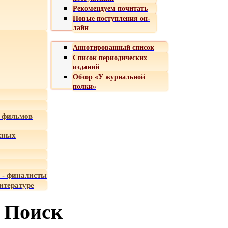
Рекомендуем почитать
Новые поступления он-
лайн
Аннотированный список
Список периодических
изданий
Обзор «У журнальной
полки»
 фильмов
жных
 - финалисты
итературе
Поиск