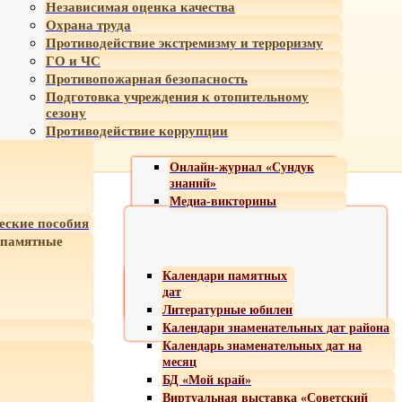
Независимая оценка качества
Охрана труда
Противодействие экстремизму и терроризму
ГО и ЧС
Противопожарная безопасность
Подготовка учреждения к отопительному
сезону
Противодействие коррупции
Онлайн-журнал «Сундук
знаний»
Медиа-викторины
еские пособия
 памятные
Календари памятных
дат
Литературные юбилеи
Календари знаменательных дат района
Календарь знаменательных дат на
месяц
БД «Мой край»
Виртуальная выставка «Советский