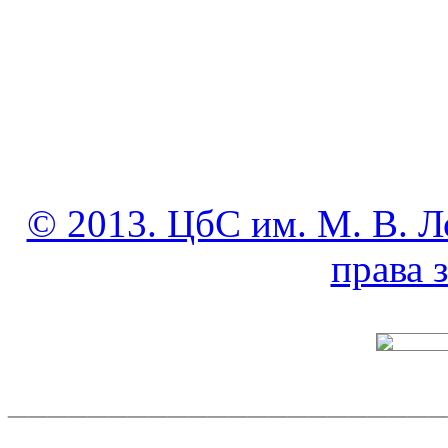
© 2013. ЦбС им. М. В. Л
права
______________________