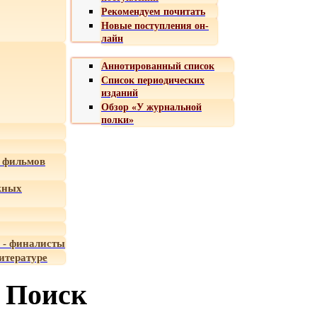
Рекомендуем почитать
Новые поступления он-
лайн
Аннотированный список
Список периодических
изданий
Обзор «У журнальной
полки»
 фильмов
жных
 - финалисты
итературе
Поиск