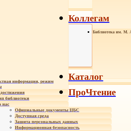
Коллегам
Библиотека им. М. 
Каталог
ктная информация, режим
ы
ПроЧтение
достижения
ип библиотеки
 нас
Официальные документы ЦБС
Доступная среда
Защита персональных данных
Информационная безопасность