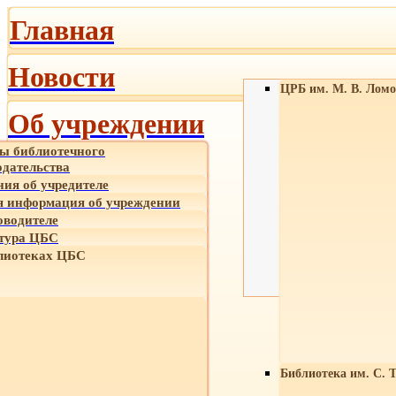
Главная
Новости
ЦРБ им. М. В. Ломо
Об учреждении
ы библиотечного
одательства
ния об учредителе
 информация об учреждении
оводителе
тура ЦБС
лиотеках ЦБС
Библиотека им. С. 