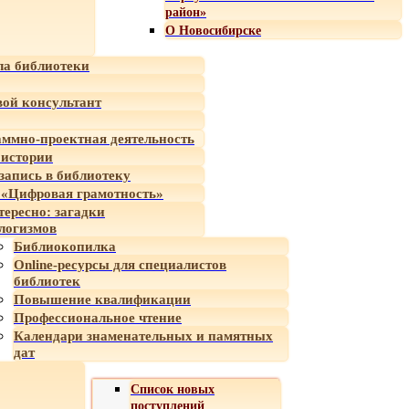
район»
О Новосибирске
а библиотеки
ой консультант
ммно-проектная деятельность
 истории
-запись в библиотеку
«Цифровая грамотность»
тересно: загадки
логизмов
Библиокопилка
Online-ресурсы для специалистов
библиотек
Повышение квалификации
Профессиональное чтение
Календари знаменательных и памятных
дат
Список новых
поступлений