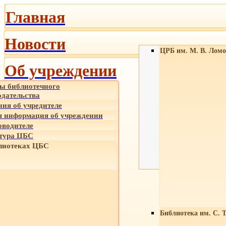
Главная
Новости
ЦРБ им. М. В. Ломо
Об учреждении
ы библиотечного
одательства
ния об учредителе
 информация об учреждении
оводителе
тура ЦБС
лиотеках ЦБС
Библиотека им. С. 