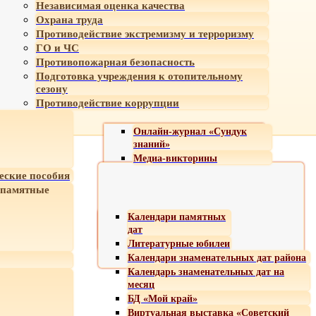
Независимая оценка качества
Охрана труда
Противодействие экстремизму и терроризму
ГО и ЧС
Противопожарная безопасность
Подготовка учреждения к отопительному
сезону
Противодействие коррупции
Онлайн-журнал «Сундук
знаний»
Медиа-викторины
еские пособия
 памятные
Календари памятных
дат
Литературные юбилеи
Календари знаменательных дат района
Календарь знаменательных дат на
месяц
БД «Мой край»
Виртуальная выставка «Советский