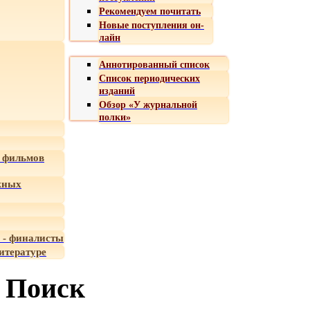
Рекомендуем почитать
Новые поступления он-
лайн
Аннотированный список
Список периодических
изданий
Обзор «У журнальной
полки»
 фильмов
жных
 - финалисты
итературе
Поиск