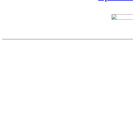
______________________