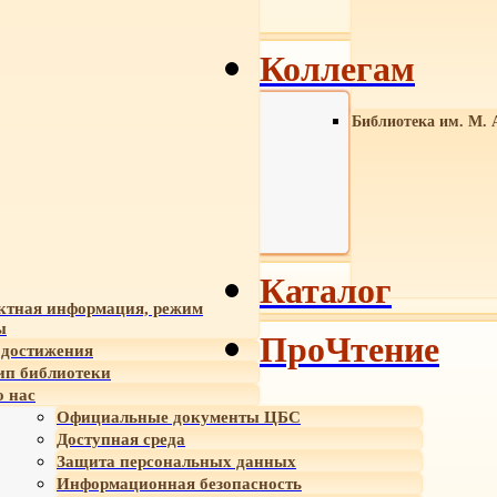
Коллегам
Библиотека им. М. 
Каталог
ктная информация, режим
ы
ПроЧтение
достижения
ип библиотеки
 нас
Официальные документы ЦБС
Доступная среда
Защита персональных данных
Информационная безопасность