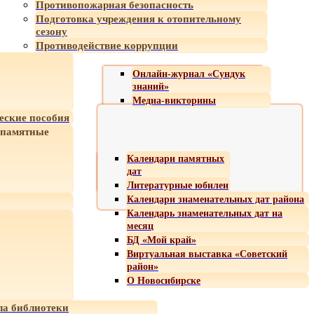
Противопожарная безопасность
Подготовка учреждения к отопительному
сезону
Противодействие коррупции
Онлайн-журнал «Сундук
знаний»
Медиа-викторины
еские пособия
 памятные
Календари памятных
дат
Литературные юбилеи
Календари знаменательных дат района
Календарь знаменательных дат на
месяц
БД «Мой край»
Виртуальная выставка «Советский
район»
О Новосибирске
а библиотеки