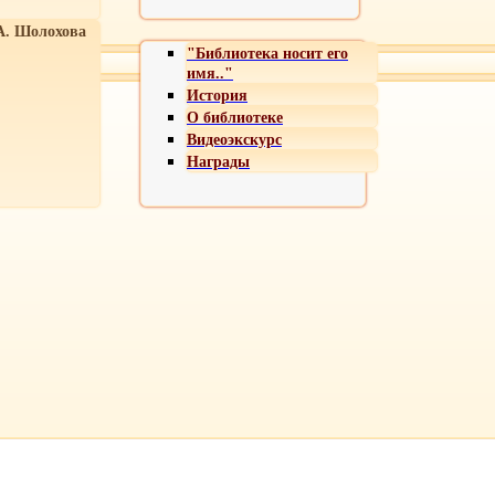
А. Шолохова
"Библиотека носит его
имя.."
История
О библиотеке
Видеоэкскурс
Награды