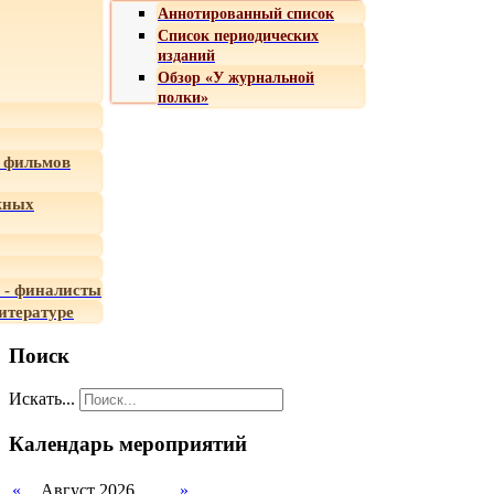
Аннотированный список
Список периодических
изданий
Обзор «У журнальной
полки»
 фильмов
жных
 - финалисты
итературе
Поиск
Искать...
Календарь мероприятий
«
Август 2026
»