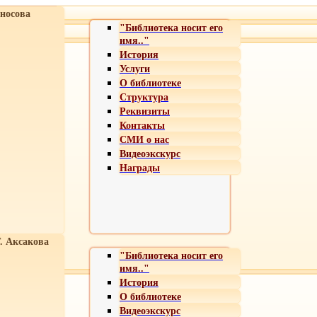
носова
"Библиотека носит его
имя.."
История
Услуги
О библиотеке
Структура
Реквизиты
Контакты
СМИ о нас
Видеоэкскурс
Награды
Т. Аксакова
"Библиотека носит его
имя.."
История
О библиотеке
Видеоэкскурс