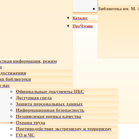
Библиотека им. М. 
Каталог
ПроЧтение
ктная информация, режим
ы
достижения
ип библиотеки
 нас
Официальные документы ЦБС
Доступная среда
Защита персональных данных
Информационная безопасность
Независимая оценка качества
Охрана труда
Противодействие экстремизму и терроризму
ГО и ЧС