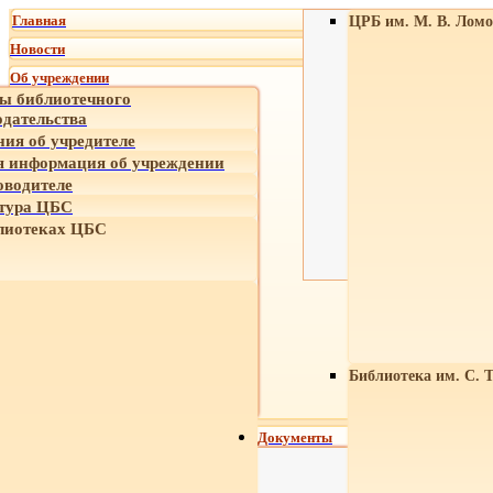
Главная
ЦРБ им. М. В. Ломо
Новости
Об учреждении
ы библиотечного
одательства
ния об учредителе
 информация об учреждении
оводителе
тура ЦБС
лиотеках ЦБС
Библиотека им. С. 
Документы