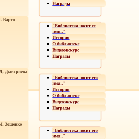
Награды
. Барто
"Библиотека носит ее
имя.."
История
О библиотеке
Видеоэкскурс
Награды
 Д. Дмитриева
"Библиотека носит его
имя.."
История
О библиотеке
Видеоэкскурс
Награды
М. Зощенко
"Библиотека носит его
имя.."