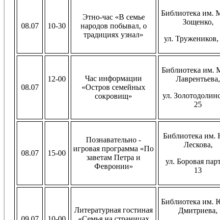
Библиотека им. 
Этно-час «В семье
Зощенко,
08.07
10-30
народов побывал, о
традициях узнал»
ул. Тружеников,
Библиотека им. М
Час информации
12-00
Лаврентьева,
08.07
«Остров семейных
ул. Золотодолинс
сокровищ»
25
Библиотека им. 
Познавательно -
Лескова,
игровая программа «По
08.07
15-00
заветам Петра и
ул. Боровая пар
Февронии»
13
Библиотека им. Ю
Литературная гостиная
Дмитриева,
09.07
10-00
«Семья на страницах