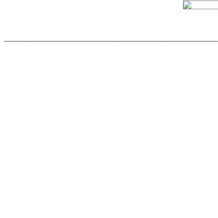
______________________