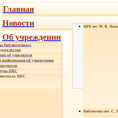
Главная
Новости
ЦРБ им. М. В. Ломо
Об учреждении
ы библиотечного
одательства
ния об учредителе
 информация об учреждении
оводителе
тура ЦБС
лиотеках ЦБС
Библиотека им. С. 