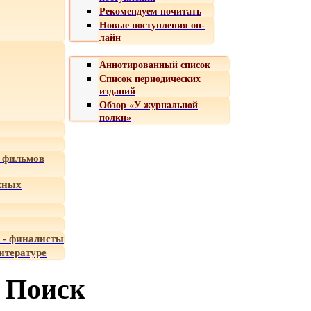
Рекомендуем почитать
Новые поступления он-
лайн
Аннотированный список
Список периодических
изданий
Обзор «У журнальной
полки»
 фильмов
жных
 - финалисты
итературе
Поиск