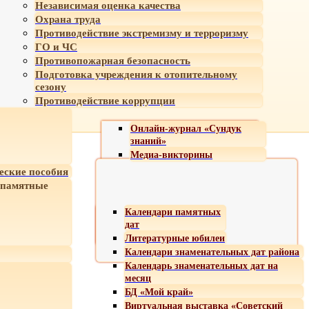
Независимая оценка качества
Охрана труда
Противодействие экстремизму и терроризму
ГО и ЧС
Противопожарная безопасность
Подготовка учреждения к отопительному
сезону
Противодействие коррупции
Онлайн-журнал «Сундук
знаний»
Медиа-викторины
еские пособия
 памятные
Календари памятных
дат
Литературные юбилеи
Календари знаменательных дат района
Календарь знаменательных дат на
месяц
БД «Мой край»
Виртуальная выставка «Советский