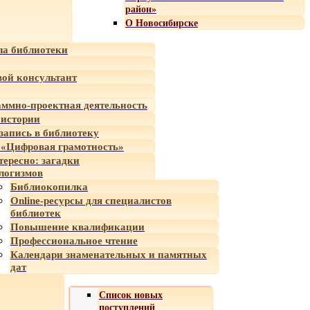
район»
О Новосибирске
а библиотеки
ой консультант
ммно-проектная деятельность
 истории
-запись в библиотеку
«Цифровая грамотность»
тересно: загадки
логизмов
Библиокопилка
Online-ресурсы для специалистов
библиотек
Повышение квалификации
Профессиональное чтение
Календари знаменательных и памятных
дат
Список новых
поступлений