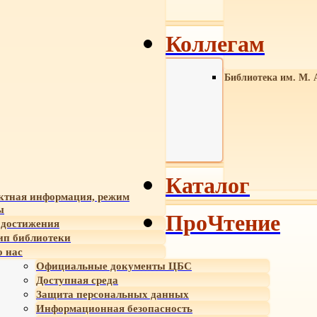
Коллегам
Библиотека им. М. 
Каталог
ктная информация, режим
ы
ПроЧтение
достижения
ип библиотеки
 нас
Официальные документы ЦБС
Доступная среда
Защита персональных данных
Информационная безопасность