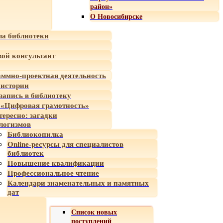
район»
О Новосибирске
а библиотеки
ой консультант
ммно-проектная деятельность
 истории
-запись в библиотеку
«Цифровая грамотность»
тересно: загадки
логизмов
Библиокопилка
Online-ресурсы для специалистов
библиотек
Повышение квалификации
Профессиональное чтение
Календари знаменательных и памятных
дат
Список новых
поступлений