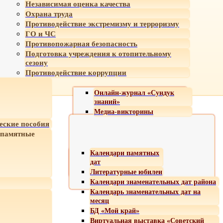
Независимая оценка качества
Охрана труда
Противодействие экстремизму и терроризму
ГО и ЧС
Противопожарная безопасность
Подготовка учреждения к отопительному
сезону
Противодействие коррупции
Онлайн-журнал «Сундук
знаний»
Медиа-викторины
еские пособия
 памятные
Календари памятных
дат
Литературные юбилеи
Календари знаменательных дат района
Календарь знаменательных дат на
месяц
БД «Мой край»
Виртуальная выставка «Советский