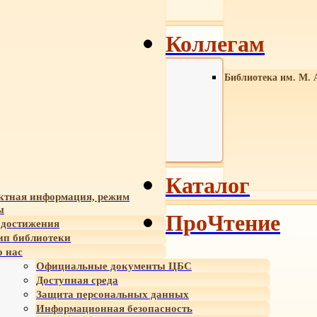
Коллегам
Библиотека им. М. 
Каталог
ктная информация, режим
ы
ПроЧтение
достижения
ип библиотеки
 нас
Официальные документы ЦБС
Доступная среда
Защита персональных данных
Информационная безопасность