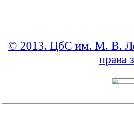
© 2013. ЦбС им. М. В. Л
права
______________________