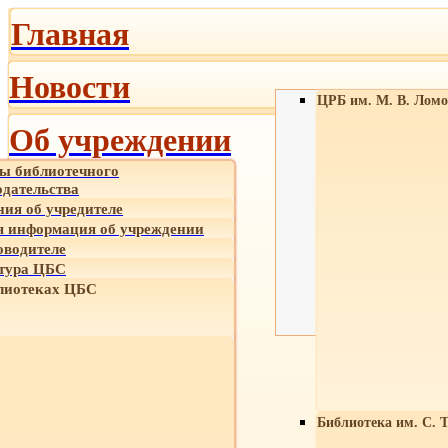
Главная
Новости
ЦРБ им. М. В. Ломо
Об учреждении
ы библиотечного
одательства
ния об учредителе
 информация об учреждении
оводителе
тура ЦБС
лиотеках ЦБС
Библиотека им. С. 