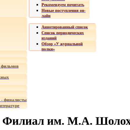
Рекомендуем почитать
Новые поступления он-
лайн
Аннотированный список
Список периодических
изданий
Обзор «У журнальной
полки»
 фильмов
жных
 - финалисты
итературе
Филиал им. М.А. Шоло