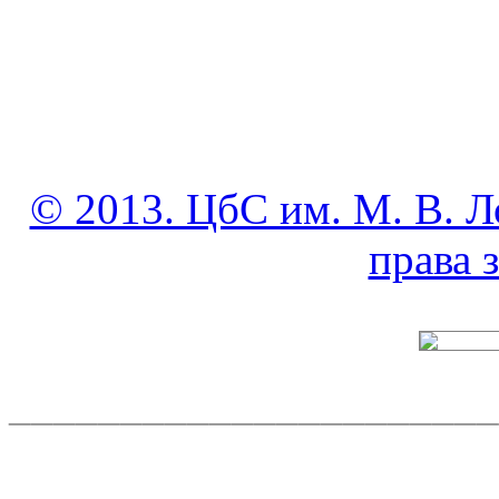
© 2013. ЦбС им. М. В. Л
права
______________________