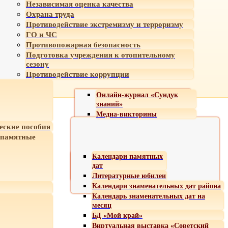
Независимая оценка качества
Охрана труда
Противодействие экстремизму и терроризму
ГО и ЧС
Противопожарная безопасность
Подготовка учреждения к отопительному
сезону
Противодействие коррупции
Онлайн-журнал «Сундук
знаний»
Медиа-викторины
еские пособия
 памятные
Календари памятных
дат
Литературные юбилеи
Календари знаменательных дат района
Календарь знаменательных дат на
месяц
БД «Мой край»
Виртуальная выставка «Советский