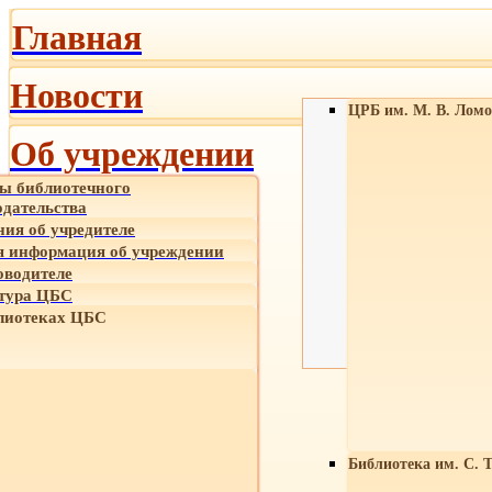
Главная
Новости
ЦРБ им. М. В. Ломо
Об учреждении
ы библиотечного
одательства
ния об учредителе
 информация об учреждении
оводителе
тура ЦБС
лиотеках ЦБС
Библиотека им. С. 