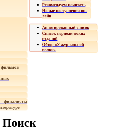
Рекомендуем почитать
Новые поступления он-
лайн
Аннотированный список
Список периодических
изданий
Обзор «У журнальной
полки»
 фильмов
жных
 - финалисты
итературе
Поиск