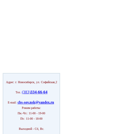
Адрес: г. Новосибирск, ул. Софийская,2
(383)
334-66-64
Тел.
cbs-sov.nsk@yandex.ru
E-mail:
Режим работы:
Пн.-Чт.: 11-00 - 19-00
Пт.: 11-00 - 18-00
Выходной - Сб, Вс.