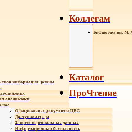
Коллегам
Библиотека им. М. 
Каталог
ктная информация, режим
ы
ПроЧтение
достижения
ип библиотеки
 нас
Официальные документы ЦБС
Доступная среда
Защита персональных данных
Информационная безопасность