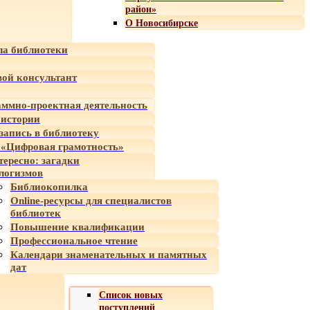
район»
О Новосибирске
а библиотеки
ой консультант
ммно-проектная деятельность
 истории
-запись в библиотеку
«Цифровая грамотность»
тересно: загадки
логизмов
Библиокопилка
Online-ресурсы для специалистов
библиотек
Повышение квалификации
Профессиональное чтение
Календари знаменательных и памятных
дат
Список новых
поступлений