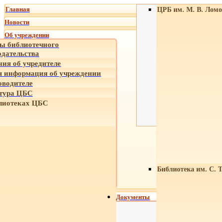
Главная
ЦРБ им. М. В. Ломо
Новости
Об учреждении
ы библиотечного
одательства
ния об учредителе
 информация об учреждении
оводителе
тура ЦБС
лиотеках ЦБС
Библиотека им. С. 
Документы