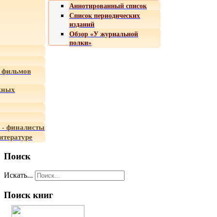
Аннотированный список
Список периодических
изданий
Обзор «У журнальной
полки»
 фильмов
жных
 - финалисты
итературе
Поиск
Искать...
Поиск книг