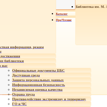
Библиотека им. М. 
Каталог
ПроЧтение
ктная информация, режим
ы
достижения
ип библиотеки
 нас
Официальные документы ЦБС
Доступная среда
Защита персональных данных
Информационная безопасность
Независимая оценка качества
Охрана труда
Противодействие экстремизму и терроризму
ГО и ЧС