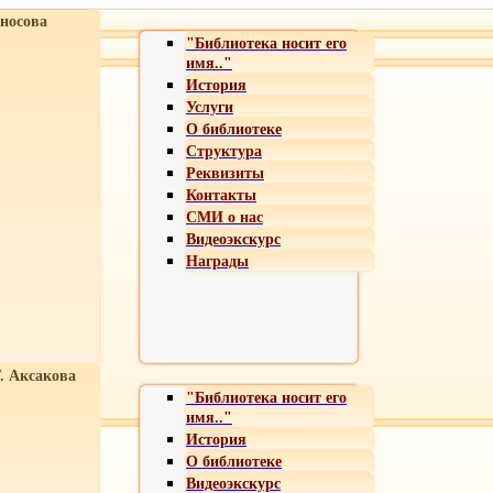
носова
"Библиотека носит его
имя.."
История
Услуги
О библиотеке
Структура
Реквизиты
Контакты
СМИ о нас
Видеоэкскурс
Награды
Т. Аксакова
"Библиотека носит его
имя.."
История
О библиотеке
Видеоэкскурс