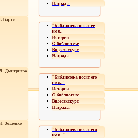
Награды
. Барто
"Библиотека носит ее
имя.."
История
О библиотеке
Видеоэкскурс
Награды
 Д. Дмитриева
"Библиотека носит его
имя.."
История
О библиотеке
Видеоэкскурс
Награды
М. Зощенко
"Библиотека носит его
имя.."