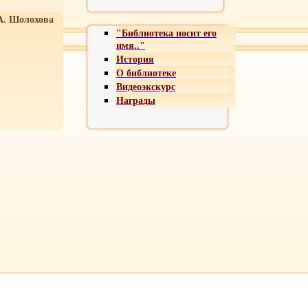
А. Шолохова
"Библиотека носит его
имя.."
История
О библиотеке
Видеоэкскурс
Награды