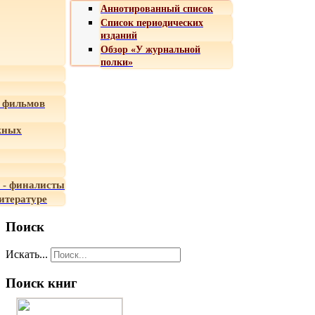
Аннотированный список
Список периодических
изданий
Обзор «У журнальной
полки»
 фильмов
жных
 - финалисты
итературе
Поиск
Искать...
Поиск книг