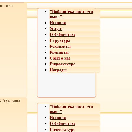
носова
"Библиотека носит его
имя.."
История
Услуги
О библиотеке
Структура
Реквизиты
Контакты
СМИ о нас
Видеоэкскурс
Награды
Т. Аксакова
"Библиотека носит его
имя.."
История
О библиотеке
Видеоэкскурс