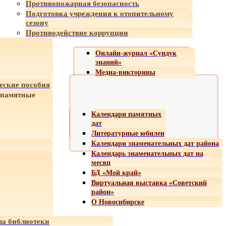
Противопожарная безопасность
Подготовка учреждения к отопительному
сезону
Противодействие коррупции
Онлайн-журнал «Сундук
знаний»
Медиа-викторины
еские пособия
 памятные
Календари памятных
дат
Литературные юбилеи
Календари знаменательных дат района
Календарь знаменательных дат на
месяц
БД «Мой край»
Виртуальная выставка «Советский
район»
О Новосибирске
а библиотеки