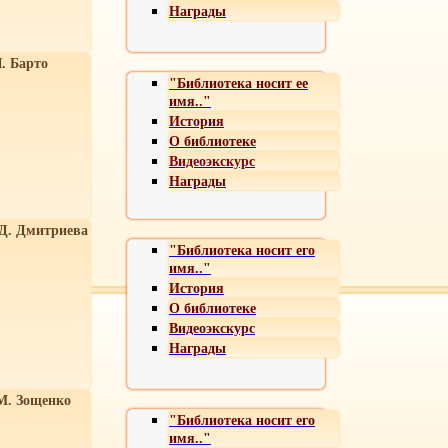
Награды
. Барто
"Библиотека носит ее
имя.."
История
О библиотеке
Видеоэкскурс
Награды
 Д. Дмитриева
"Библиотека носит его
имя.."
История
О библиотеке
Видеоэкскурс
Награды
М. Зощенко
"Библиотека носит его
имя.."