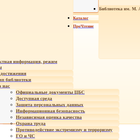
Библиотека им. М. 
Каталог
ПроЧтение
ктная информация, режим
ы
достижения
ип библиотеки
 нас
Официальные документы ЦБС
Доступная среда
Защита персональных данных
Информационная безопасность
Независимая оценка качества
Охрана труда
Противодействие экстремизму и терроризму
ГО и ЧС