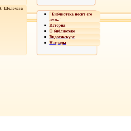
А. Шолохова
"Библиотека носит его
имя.."
История
О библиотеке
Видеоэкскурс
Награды