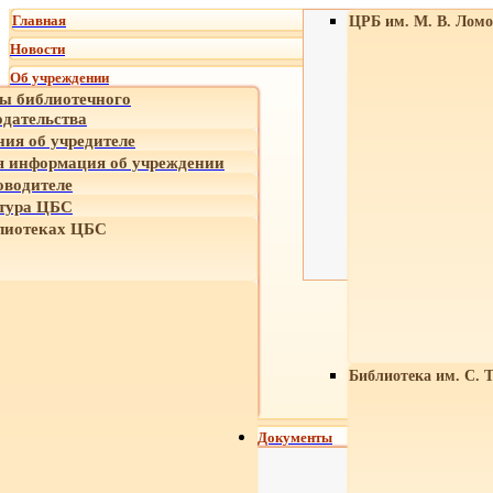
Главная
ЦРБ им. М. В. Ломо
Новости
Об учреждении
ы библиотечного
одательства
ния об учредителе
 информация об учреждении
оводителе
тура ЦБС
лиотеках ЦБС
Библиотека им. С. 
Документы