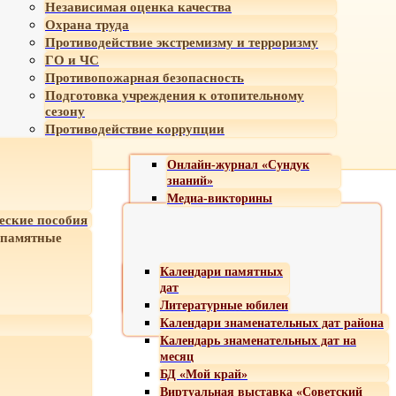
Независимая оценка качества
Охрана труда
Противодействие экстремизму и терроризму
ГО и ЧС
Противопожарная безопасность
Подготовка учреждения к отопительному
сезону
Противодействие коррупции
Онлайн-журнал «Сундук
знаний»
Медиа-викторины
еские пособия
 памятные
Календари памятных
дат
Литературные юбилеи
Календари знаменательных дат района
Календарь знаменательных дат на
месяц
БД «Мой край»
Виртуальная выставка «Советский