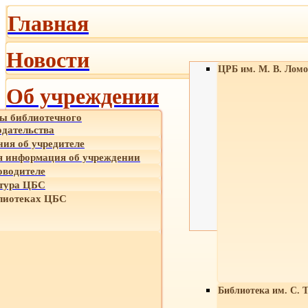
Главная
Новости
ЦРБ им. М. В. Ломо
Об учреждении
ы библиотечного
одательства
ния об учредителе
 информация об учреждении
оводителе
тура ЦБС
лиотеках ЦБС
Библиотека им. С. 