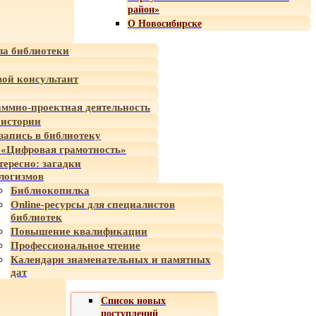
район»
О Новосибирске
а библиотеки
ой консультант
ммно-проектная деятельность
 истории
-запись в библиотеку
«Цифровая грамотность»
тересно: загадки
логизмов
Библиокопилка
Online-ресурсы для специалистов
библиотек
Повышение квалификации
Профессиональное чтение
Календари знаменательных и памятных
дат
Список новых
поступлений