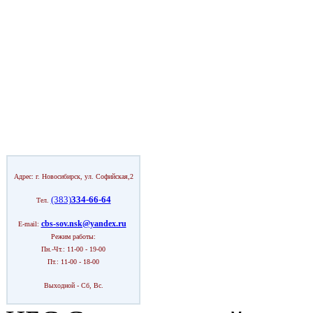
Адрес: г. Новосибирск, ул. Софийская,2
(383)
334-66-64
Тел.
cbs-sov.nsk@yandex.ru
E-mail:
Режим работы:
Пн.-Чт.: 11-00 - 19-00
Пт.: 11-00 - 18-00
Выходной - Сб, Вс.