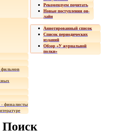
Рекомендуем почитать
Новые поступления он-
лайн
Аннотированный список
Список периодических
изданий
Обзор «У журнальной
полки»
 фильмов
жных
 - финалисты
итературе
Поиск