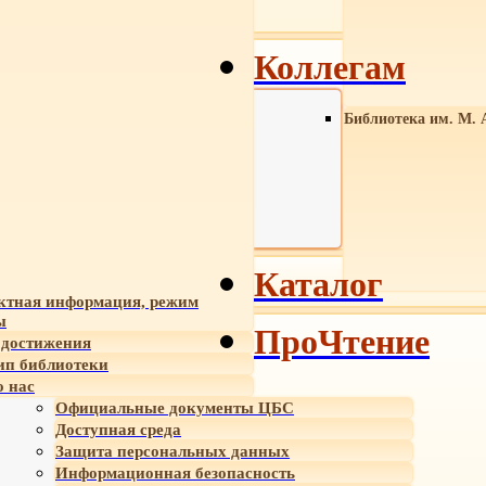
Коллегам
Библиотека им. М. 
Каталог
ктная информация, режим
ы
ПроЧтение
достижения
ип библиотеки
 нас
Официальные документы ЦБС
Доступная среда
Защита персональных данных
Информационная безопасность