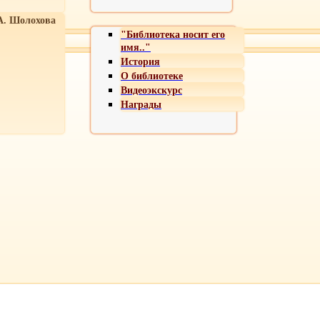
А. Шолохова
"Библиотека носит его
имя.."
История
О библиотеке
Видеоэкскурс
Награды