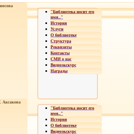
носова
"Библиотека носит его
имя.."
История
Услуги
О библиотеке
Структура
Реквизиты
Контакты
СМИ о нас
Видеоэкскурс
Награды
Т. Аксакова
"Библиотека носит его
имя.."
История
О библиотеке
Видеоэкскурс