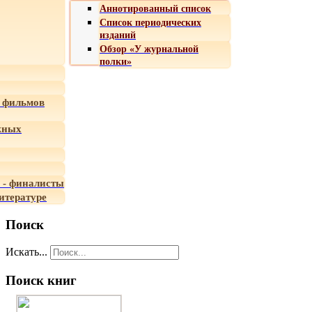
Аннотированный список
Список периодических
изданий
Обзор «У журнальной
полки»
 фильмов
жных
 - финалисты
итературе
Поиск
Искать...
Поиск книг