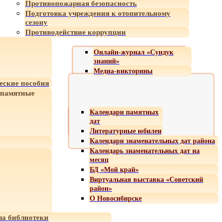
Противопожарная безопасность
Подготовка учреждения к отопительному
сезону
Противодействие коррупции
Онлайн-журнал «Сундук
знаний»
Медиа-викторины
еские пособия
 памятные
Календари памятных
дат
Литературные юбилеи
Календари знаменательных дат района
Календарь знаменательных дат на
месяц
БД «Мой край»
Виртуальная выставка «Советский
район»
О Новосибирске
а библиотеки