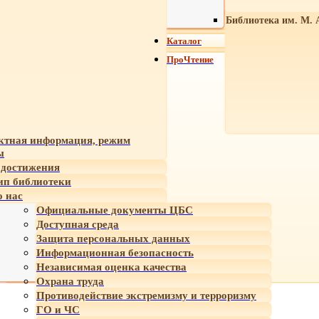
Библиотека им. М. 
Каталог
ПроЧтение
ктная информация, режим
ы
достижения
ип библиотеки
 нас
Официальные документы ЦБС
Доступная среда
Защита персональных данных
Информационная безопасность
Независимая оценка качества
Охрана труда
Противодействие экстремизму и терроризму
ГО и ЧС