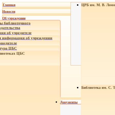
Главная
ЦРБ им. М. В. Ломо
Новости
Об учреждении
ы библиотечного
одательства
ния об учредителе
 информация об учреждении
оводителе
тура ЦБС
лиотеках ЦБС
Библиотека им. С. 
Документы