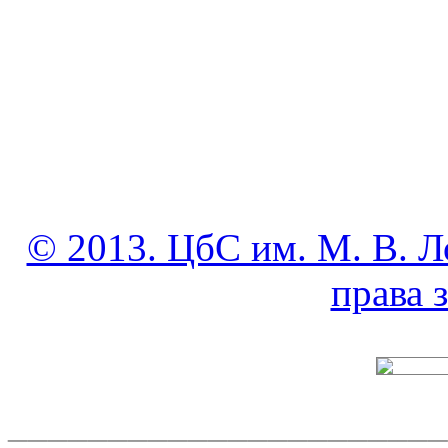
© 2013. ЦбС им. М. В. Л
права
______________________