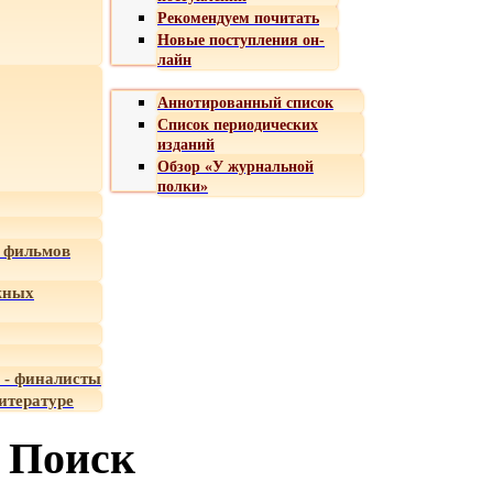
Рекомендуем почитать
Новые поступления он-
лайн
Аннотированный список
Список периодических
изданий
Обзор «У журнальной
полки»
 фильмов
жных
 - финалисты
итературе
Поиск