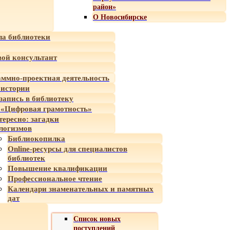
район»
О Новосибирске
а библиотеки
ой консультант
ммно-проектная деятельность
 истории
-запись в библиотеку
«Цифровая грамотность»
тересно: загадки
логизмов
Библиокопилка
Online-ресурсы для специалистов
библиотек
Повышение квалификации
Профессиональное чтение
Календари знаменательных и памятных
дат
Список новых
поступлений