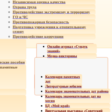
Независимая оценка качества
Охрана труда
Противодействие экстремизму и терроризму
ГО и ЧС
Противопожарная безопасность
Подготовка учреждения к отопительному
сезону
Противодействие коррупции
Онлайн-журнал «Сундук
знаний»
Медиа-викторины
еские пособия
 памятные
Календари памятных
дат
Литературные юбилеи
Календари знаменательных дат района
Календарь знаменательных дат на
месяц
БД «Мой край»
Виртуальная выставка «Советский