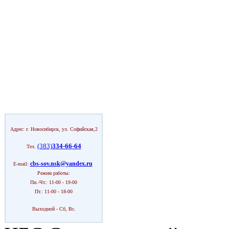
Адрес: г. Новосибирск, ул. Софийская,2
(383)
334-66-64
Тел.
cbs-sov.nsk@yandex.ru
E-mail:
Режим работы:
Пн.-Чт.: 11-00 - 19-00
Пт.: 11-00 - 18-00
Выходной - Сб, Вс.