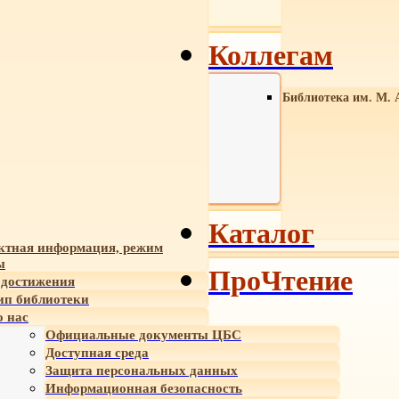
Коллегам
Библиотека им. М. 
Каталог
ктная информация, режим
ы
ПроЧтение
достижения
ип библиотеки
 нас
Официальные документы ЦБС
Доступная среда
Защита персональных данных
Информационная безопасность