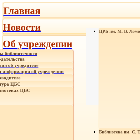
Главная
Новости
ЦРБ им. М. В. Ломо
Об учреждении
ы библиотечного
одательства
ния об учредителе
 информация об учреждении
оводителе
тура ЦБС
лиотеках ЦБС
Библиотека им. С. 