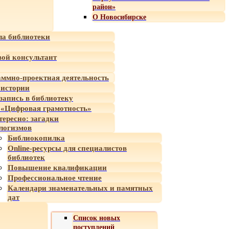
район»
О Новосибирске
а библиотеки
ой консультант
ммно-проектная деятельность
 истории
-запись в библиотеку
«Цифровая грамотность»
тересно: загадки
логизмов
Библиокопилка
Online-ресурсы для специалистов
библиотек
Повышение квалификации
Профессиональное чтение
Календари знаменательных и памятных
дат
Список новых
поступлений