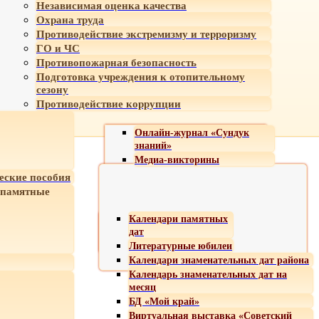
Независимая оценка качества
Охрана труда
Противодействие экстремизму и терроризму
ГО и ЧС
Противопожарная безопасность
Подготовка учреждения к отопительному
сезону
Противодействие коррупции
Онлайн-журнал «Сундук
знаний»
Медиа-викторины
еские пособия
 памятные
Календари памятных
дат
Литературные юбилеи
Календари знаменательных дат района
Календарь знаменательных дат на
месяц
БД «Мой край»
Виртуальная выставка «Советский