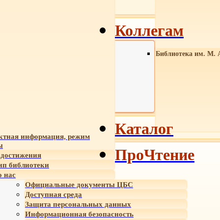
Коллегам
Библиотека им. М. 
Каталог
ктная информация, режим
ы
ПроЧтение
достижения
ип библиотеки
 нас
Официальные документы ЦБС
Доступная среда
Защита персональных данных
Информационная безопасность