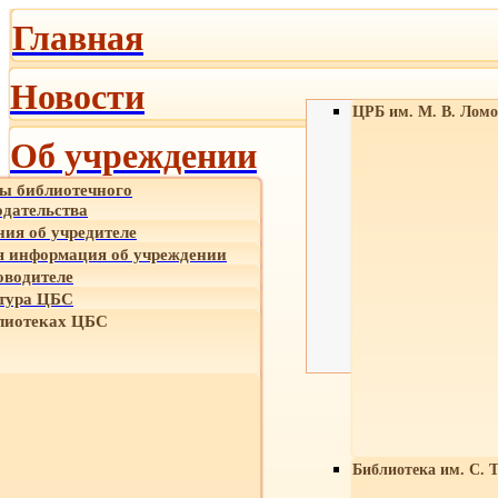
Главная
Новости
ЦРБ им. М. В. Ломо
Об учреждении
ы библиотечного
одательства
ния об учредителе
 информация об учреждении
оводителе
тура ЦБС
лиотеках ЦБС
Библиотека им. С. 