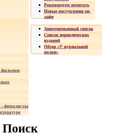
Рекомендуем почитать
Новые поступления он-
лайн
Аннотированный список
Список периодических
изданий
Обзор «У журнальной
полки»
 фильмов
жных
 - финалисты
итературе
Поиск