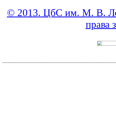
© 2013. ЦбС им. М. В. Л
права
______________________