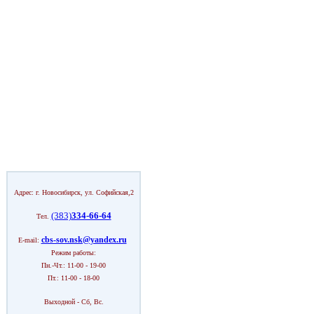
Адрес: г. Новосибирск, ул. Софийская,2
(383)
334-66-64
Тел.
cbs-sov.nsk@yandex.ru
E-mail:
Режим работы:
Пн.-Чт.: 11-00 - 19-00
Пт.: 11-00 - 18-00
Выходной - Сб, Вс.