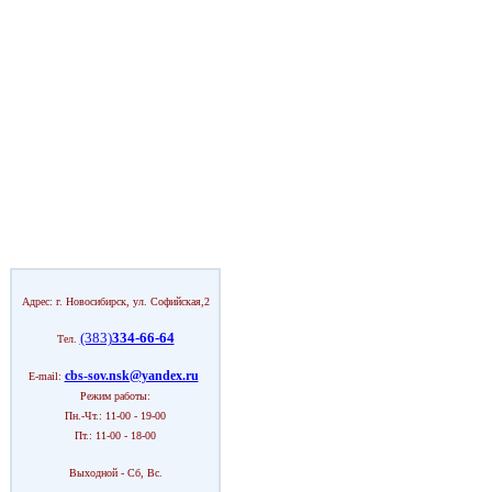
Адрес: г. Новосибирск, ул. Софийская,2
(383)
334-66-64
Тел.
cbs-sov.nsk@yandex.ru
E-mail:
Режим работы:
Пн.-Чт.: 11-00 - 19-00
Пт.: 11-00 - 18-00
Выходной - Сб, Вс.