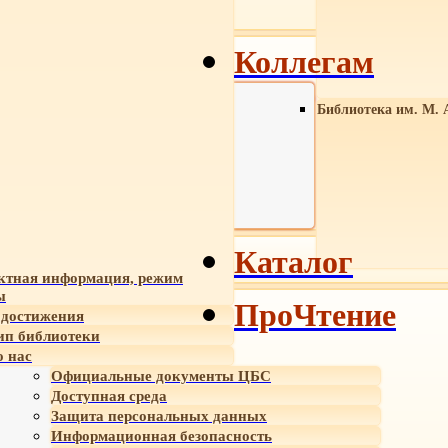
Коллегам
Библиотека им. М. 
Каталог
ктная информация, режим
ы
ПроЧтение
достижения
ип библиотеки
 нас
Официальные документы ЦБС
Доступная среда
Защита персональных данных
Информационная безопасность