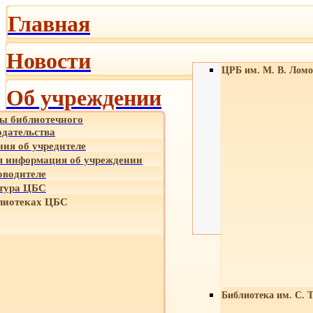
Главная
Новости
ЦРБ им. М. В. Ломо
Об учреждении
ы библиотечного
одательства
ния об учредителе
 информация об учреждении
оводителе
тура ЦБС
лиотеках ЦБС
Библиотека им. С. 