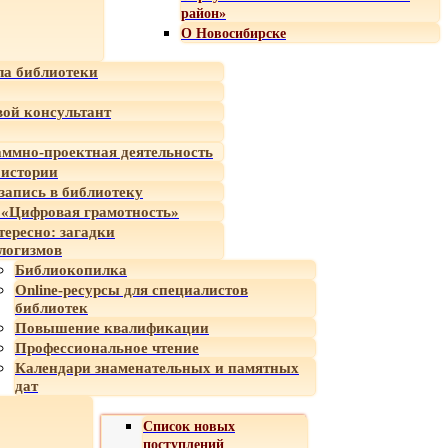
район»
О Новосибирске
а библиотеки
ой консультант
ммно-проектная деятельность
 истории
-запись в библиотеку
«Цифровая грамотность»
тересно: загадки
логизмов
Библиокопилка
Online-ресурсы для специалистов
библиотек
Повышение квалификации
Профессиональное чтение
Календари знаменательных и памятных
дат
Список новых
поступлений