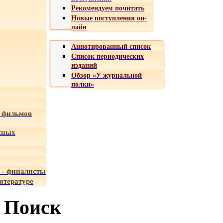
Рекомендуем почитать
Новые поступления он-
лайн
Аннотированный список
Список периодических
изданий
Обзор «У журнальной
полки»
 фильмов
жных
 - финалисты
итературе
Поиск