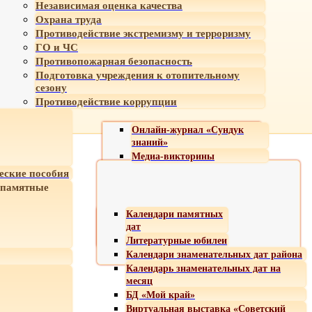
Независимая оценка качества
Охрана труда
Противодействие экстремизму и терроризму
ГО и ЧС
Противопожарная безопасность
Подготовка учреждения к отопительному
сезону
Противодействие коррупции
Онлайн-журнал «Сундук
знаний»
Медиа-викторины
еские пособия
 памятные
Календари памятных
дат
Литературные юбилеи
Календари знаменательных дат района
Календарь знаменательных дат на
месяц
БД «Мой край»
Виртуальная выставка «Советский