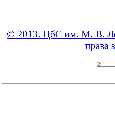
© 2013. ЦбС им. М. В. Л
права
______________________